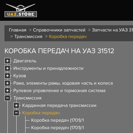
Главная
Справочники запчастей
Запчасти на УАЗ 31
Трансмиссия
Коробка передач
КОРОБКА ПЕРЕДАЧ НА УАЗ 31512
Двигатель
Инструменты и принадлежности
Кузов
Рама, элементы рамы, ходовая часть и колеса
Рулевое управление и тормозная система
Трансмиссия
Карданная передача трансмиссии
Коробка передач
Коробка передач (1701)/1
Коробка передач (1701)/1