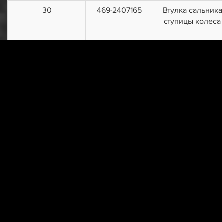
30
469-2407165
Втулка сальника
ступицы колеса
31
69-2304083
Втулка цапфы
колесного
редуктора задне
моста
32
351000-П2
Шпилька М10х3
33
292779-П8
Гайка М10х1
34
350007
Болт М10х28
35
3151-2407048
Прокладка