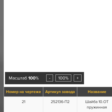
Масштаб
100
%
-
100%
+
Номер на чертеже
Артикул завода
Название
21
252136-П2
Шайба 10.ОТ
пружинная