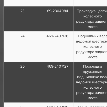
23
69-2304084
Прокладка цапф
колесного
редуктора задне
моста
24
469-2407126
Подшипник вал
ведомой шестер
колесного
редуктора задне
моста
25
469-2407127
Прокладка
пружинная
подшипника вал
ведомой шестер
колесного
редуктора задне
моста