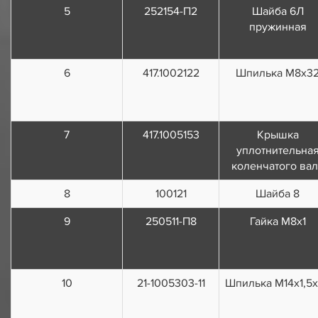
5
252154-П2
Шайба 6Л
пружинная
6
417.1002122
Шпилька М8х3
7
417.1005153
Крышка
уплотнительна
коленчатого вал
8
100121
Шайба 8
9
250511-П8
Гайка М8х1
10
21-1005303-11
Шпилька М14х1,5