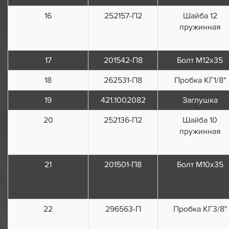
16
252157-П2
Шайба 12
пружинная
17
201542-П8
Болт М12х35
18
262531-П8
Пробка КГ1/8"
19
421.1002082
Заглушка
20
252136-П2
Шайба 10
пружинная
21
201501-П8
Болт М10х35
22
296563-П
Пробка КГ3/8"