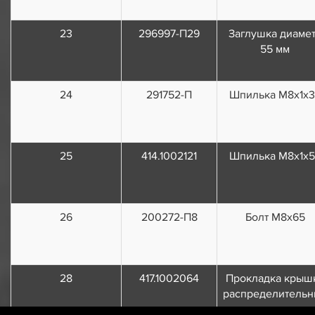
23
296997-П29
Заглушка диаме
55 мм
24
291752-П
Шпилька М8х1х3
25
414.1002121
Шпилька М8х1х5
26
200272-П8
Болт М8х65
28
417.1002064
Прокладка крыш
распределительн
шестерен