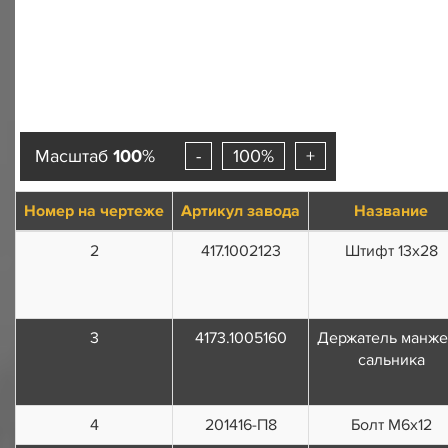
Масштаб
100
%
-
100%
+
Номер на чертеже
Артикул завода
Название
2
417.1002123
Штифт 13х28
3
4173.1005160
Держатель манже
сальника
4
201416-П8
Болт М6х12