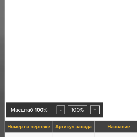
Масштаб
100
%
-
100%
+
Номер на чертеже
Артикул завода
Название