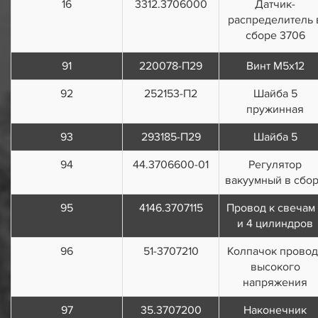
16
3312.3706000
Датчик-
распределитель 
сборе 3706
91
220078-П29
Винт М5х12
92
252153-П2
Шайба 5
пружинная
93
293185-П29
Шайба 5
94
44.3706600-01
Регулятор
вакуумный в сбо
95
4146.3707115
Провод к свечам
и 4 цилиндров
96
51-3707210
Колпачок провод
высокого
напряжения
97
35.3707200
Наконечник