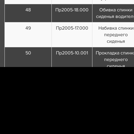
48
Пр2005-18.000
Обивка спинки
сиденья водител
49
Пр2005-17.000
Набивка спинки
переднего
сиденья
50
Пр2005-10.001
Прокладка спинк
переднего
сиденья
51
Пр2000-10.005
Колпачок
направляющей
подголовника
52
Пр2000-10.006
Фиксатор
подголовника
53
Пр2005-10.005
Облицовка
механизма