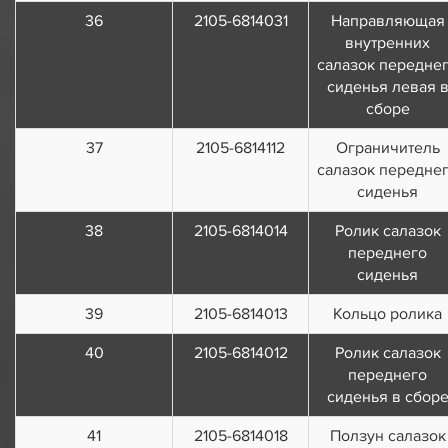
36
2105-6814031
Направляющая
внутренних
салазок передне
сиденья левая 
сборе
37
2105-6814112
Ограничитель
салазок передне
сиденья
38
2105-6814014
Ролик салазок
переднего
сиденья
39
2105-6814013
Кольцо ролика
40
2105-6814012
Ролик салазок
переднего
сиденья в сбор
41
2105-6814018
Ползун салазок