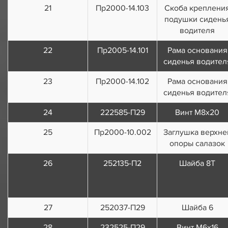
21
Пр2000-14.103
Скоба креплени
подушки сидень
водителя
22
Пр2005-14.101
Рама основания
сиденья водител
23
Пр2000-14.102
Рама основания
сиденья водител
24
222585-П29
Винт М8х20
25
Пр2000-10.002
Заглушка верхне
опоры салазок
26
252135-П2
Шайба 8Т
27
252037-П29
Шайба 6
28
232525-П29
Винт М6х16