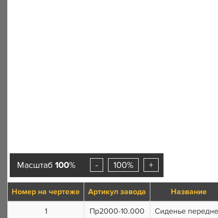
Масштаб
100
%
-
100%
+
Номер на чертеже
Артикул завода
Название
1
Пр2000-10.000
Сиденье передн