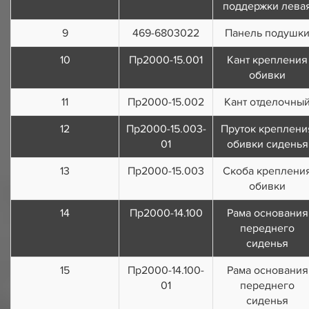
поддержки лева
9
469-6803022
Панель подушк
10
Пр2000-15.001
Кант крепления
обивки
11
Пр2000-15.002
Кант отделочны
12
Пр2000-15.003-
Пруток креплени
01
обивки сиденья
13
Пр2000-15.003
Скоба креплени
обивки
14
Пр2000-14.100
Рама основания
переднего
сиденья
15
Пр2000-14.100-
Рама основания
01
переднего
сиденья