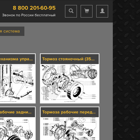
8 800 201-60-95
Звонок по России бесплатный
я система
Привод механизма управления стояночным тормозом (3508)
Тормоз стояночный (3507)
Тормоза рабочие задние и тормозные барабаны (3502)
Тормоза рабочие передние и тормозные барабаны (3501)