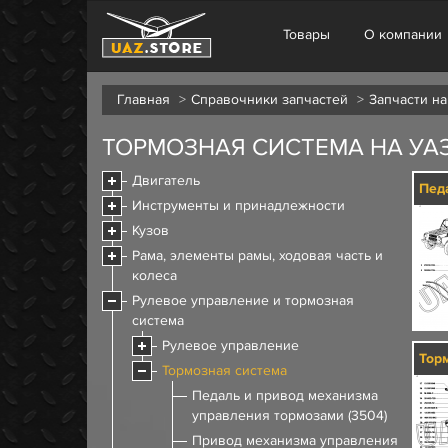
Товары
О компании
Главная
Справочники запчастей
Запчасти на
ТОРМОЗНАЯ СИСТЕМА НА УАЗ 
Двигатель
Инструменты и принадлежности
Кузов
Рама, элементы рамы, ходовая часть и
колеса
Рулевое управление и тормозная
система
Рулевое управление
Тормозная система
Педаль и привод механизма
управления тормозами (3504)
Привод механизма управления