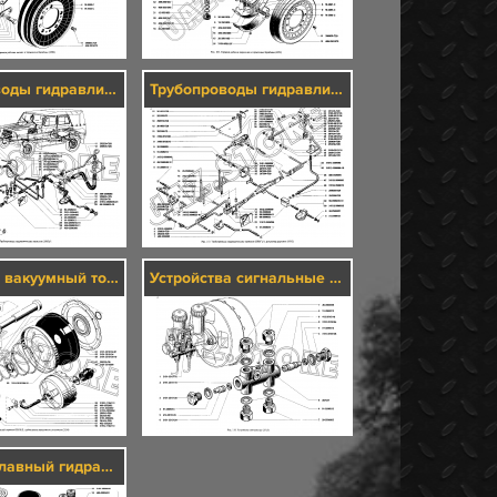
Трубопроводы гидравлических тормозов (3506)/1
Трубопроводы гидравлических тормозов (3506)/1, регулятор давления (3512)
Усилитель вакуумный тормоза (3510)/2, трубопровод вакуумного усилителя (3554)
Устройства сигнальные (3515)
Цилиндр главный гидравлических тормозов (3505)/2