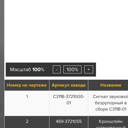
Масштаб
100
%
-
100%
+
Номер на чертеже
Артикул завода
Название
1
С311В-3721000-
Сигнал звуково
01
безрупорный в
сборе С311В-01
2
469-3721055
Кронштейн
установочный