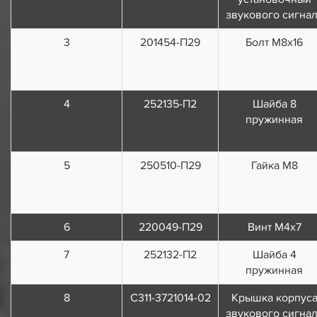
звукового сигна
3
201454-П29
Болт М8х16
4
252135-П2
Шайба 8
пружинная
5
250510-П29
Гайка М8
6
220049-П29
Винт М4х7
7
252132-П2
Шайба 4
пружинная
8
С311-3721014-02
Крышка корпус
звукового сигна