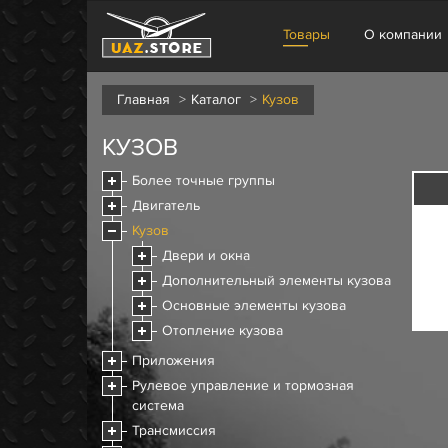
Товары
О компании
Главная
Каталог
Кузов
КУЗОВ
Более точные группы
Двигатель
Кузов
Двери и окна
Дополнительный элементы кузова
Основные элементы кузова
Отопление кузова
Приложения
Рулевое управление и тормозная
система
Трансмиссия