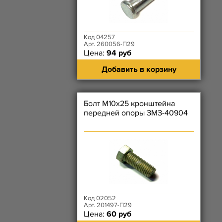
Код 04257
Арт. 260056-П29
Цена:
94 руб
Добавить в корзину
Болт М10х25 кронштейна
передней опоры ЗМЗ-40904
Код 02052
Арт. 201497-П29
Цена:
60 руб