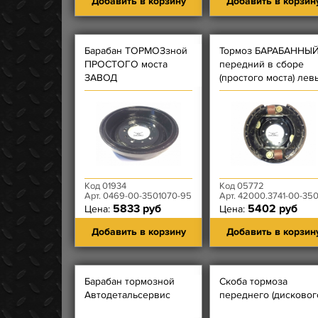
Добавить в корзину
Добавить в корзин
Барабан ТОРМОЗзной
Тормоз БАРАБАННЫ
ПРОСТОГО моста
передний в сборе
ЗАВОД
(простого моста) лев
Код 01934
Код 05772
Арт. 0469-00-3501070-95
Арт. 42000.3741-00-3501011-0
5833 руб
5402 руб
Цена:
Цена:
Добавить в корзину
Добавить в корзин
Барабан тормозной
Скоба тормоза
Автодетальсервис
переднего (дисковог