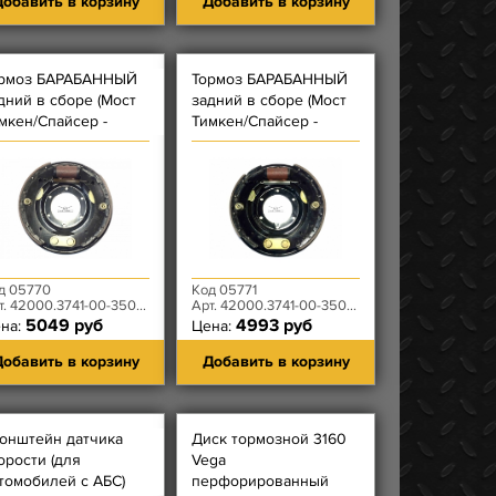
обавить в корзину
Добавить в корзину
рмоз БАРАБАННЫЙ
Тормоз БАРАБАННЫЙ
дний в сборе (Мост
задний в сборе (Мост
мкен/Спайсер -
Тимкен/Спайсер -
остые цилиндры)
простые цилиндры)
вый
правый
д 05770
Код 05771
. 42000.3741-00-3502011-00
Арт. 42000.3741-00-3502010-00
5049 руб
4993 руб
на:
Цена:
обавить в корзину
Добавить в корзину
онштейн датчика
Диск тормозной 3160
орости (для
Vega
томобилей с АБС)
перфорированный