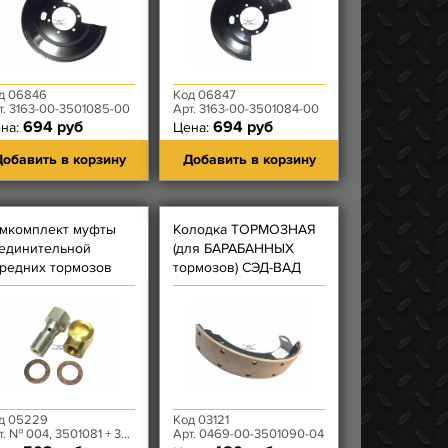
д 06846
Код 06847
т. 3163-00-3501085-00
Арт. 3163-00-3501084-00
694 руб
694 руб
на:
Цена:
обавить в корзину
Добавить в корзину
мкомплект муфты
Колодка ТОРМОЗНАЯ
единительной
(для БАРАБАННЫХ
редних тормозов
тормозов) СЭД-ВАД
д 05229
Код 03121
 № 004, 3501081 + 3501082 + 3506013
Арт. 0469-00-3501090-04