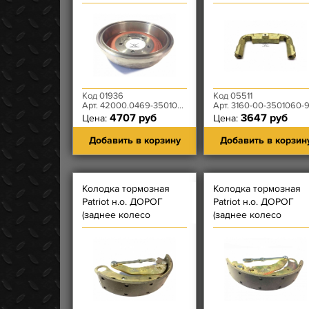
Код 01936
Код 05511
Арт. 42000.0469-3501070
Арт. 3160-00-3501060-
4707 руб
3647 руб
Цена:
Цена:
Добавить в корзину
Добавить в корзин
Колодка тормозная
Колодка тормозная
Patriot н.о. ДОРОГ
Patriot н.о. ДОРОГ
(заднее колесо
(заднее колесо
передняя - с Длинной
передняя - с Длинно
накладкой) с РычсТяг
накладкой) с РычсТяг
ЛЕВАЯ
ПРАВАЯ