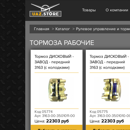
Товары
О компании
Главная
Каталог
Рулевое управление и торм
ТОРМОЗА РАБОЧИЕ
Тормоз ДИСКОВЫЙ -
Тормоз ДИСКОВЫЙ -
ЗАВОД - передний
ЗАВОД - передний
3163 (с колодками)
3163 (с колодками)
левый под АБС
правый под АБС
Код 05774
Код 05775
Арт. 3163-00-3501011-00
Арт. 3163-00-3501010-0
22303 руб
22303 руб
Цена:
Цена: