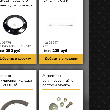
рмоза (переднего и
12х1 длина 0,3 м
днего) для тормозов
барабанами
д 03776
Код 05947
т. 0469-00-3501061-01
Арт.
250 руб
205 руб
на:
Цена:
обавить в корзину
Добавить в корзину
кладка
Эксцентрик
икционная колодки
регулировочный (с
ОРМОЗНОЙ
болтом и втулкой
ВЕРЛЕНАЯ
регулировочными,
шайбой 12 и пружиной
эксцентрика)