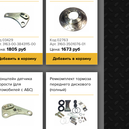
реднего левый
д 03429
Код 02763
т. 3163-00-3843115-00
Арт. 3160-3501076-01
1805 руб
1673 руб
на:
Цена:
обавить в корзину
Добавить в корзину
онштейн датчика
Ремкомплект тормоза
орости (для
переднего дискового
томобилей с АБС)
(полный)
реднего правый