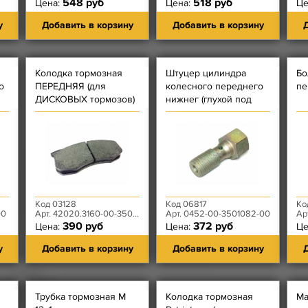
548 руб
518 руб
Цена:
Цена:
Це
у
Добавить в корзину
Добавить в корзину
Д
Колодка тормозная
Штуцер цилиндра
Бо
о
ПЕРЕДНЯЯ (для
колесного переднего
пе
ДИСКОВЫХ тормозов)
нижнег (глухой под
Автодетальсервис
трубку тормозную) -
болт соединительной
муфты
Код 03128
Код 06817
Ко
00
Арт. 42020.3160-00-3501090-00
Арт. 0452-00-3501082-00
Арт. 3
390 руб
372 руб
Цена:
Цена:
Це
у
Добавить в корзину
Добавить в корзину
Д
Трубка тормозная М
Колодка тормозная
Ма