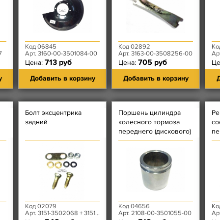
Код 06845
Код 02892
Ко
7
Арт. 3160-00-3501084-00
Арт. 3163-00-3508256-00
Ар
713 руб
705 руб
Цена:
Цена:
Це
у
Добавить в корзину
Добавить в корзину
Д
Болт эксцентрика
Поршень цилиндра
Ре
задний
колесного тормоза
со
переднего (дискового)
пе
Код 02079
Код 04656
Ко
Арт. 3151-3502068 + 3151-3502030 + 3151-3501028
Арт. 2108-00-3501055-00
Арт.