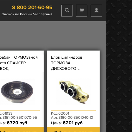
8 800 201-60-95
Звонок по России бесплатный
рабан ТОРМОЗзной
Блок цилиндров
ста СПАЙСЕР
ТОРМОЗА
АВОД
ДИСКОВОГО с
ПОРШНЯМИ правый
д 01933
Код 02001
т. 3151-00-3501070-95
Арт. 3160-00-3501040-10
6720 руб
6201 руб
на:
Цена: