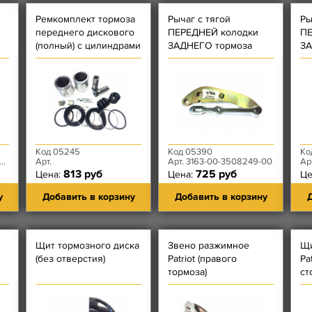
Ремкомплект тормоза
Рычаг с тягой
Ры
в
переднего дискового
ПЕРЕДНЕЙ колодки
ПЕ
(полный) с цилиндрами
ЗАДНЕГО тормоза
ЗА
Patriot н.о. ЛЕВОЙ
Pa
Код 05245
Код 05390
Ко
Арт.
Арт. 3163-00-3508249-00
Ар
813 руб
725 руб
Цена:
Цена:
Це
у
Добавить в корзину
Добавить в корзину
Д
Щит тормозного диска
Звено разжимное
Щи
(без отверстия)
Patriot (правого
Pa
тормоза)
ст
вы
и)
от
ле