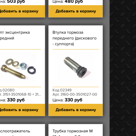
503 руб
480 руб
на:
Цена:
обавить в корзину
Добавить в корзину
лт эксцентрика
Втулка тормоза
редний
переднего (дискового
- суппорта)
компенсирующая (БЕЗ
ПРОТОЧКИ ПО
ОКРУЖНОСТИ)
д 02080
Код 02349
151-3501068-10 + 3151-3501030-10 +3151-3501028-10
Арт. 3160-00-3501027-00
330 руб
330 руб
на:
Цена:
обавить в корзину
Добавить в корзину
слоотражатель
Трубка тормозная М