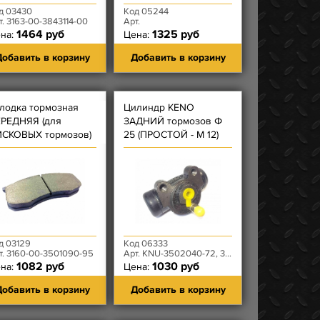
д 03430
Код 05244
т. 3163-00-3843114-00
Арт.
1464 руб
1325 руб
на:
Цена:
обавить в корзину
Добавить в корзину
лодка тормозная
Цилиндр KENO
РЕДНЯЯ (для
ЗАДНИЙ тормозов Ф
СКОВЫХ тормозов)
25 (ПРОСТОЙ - М 12)
ркон
д 03129
Код 06333
т. 3160-00-3501090-95
Арт. KNU-3502040-72, 3151-00-3502040-96
1082 руб
1030 руб
на:
Цена:
обавить в корзину
Добавить в корзину