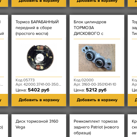
у
Добавить в корзину
Добавить в корзину
Д
Й
Тормоз БАРАБАННЫЙ
Блок цилиндров
То
передний в сборе
ТОРМОЗА
за
ый
(простого моста)
ДИСКОВОГО с
Ти
правый
ПОРШНЯМИ левый
пр
ле
Код 05773
Код 02000
Ко
0
Арт. 42000.3741-00-3501010-00
Арт. 3160-00-3501041-10
Арт
5402 руб
5212 руб
Цена:
Цена:
Це
у
Добавить в корзину
Добавить в корзину
Д
Диск тормозной 3160
Ремкомплект тормоза
Кр
о)
Vega
заднего Patriot (нового
ск
образца)
ав