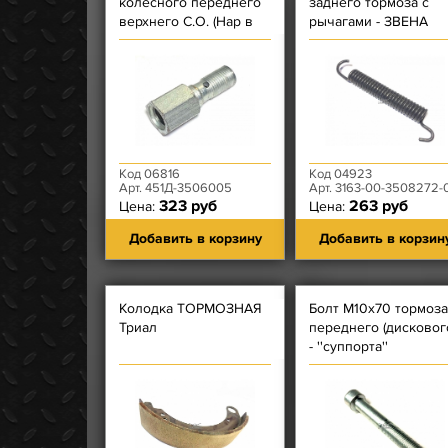
колесного переднего
заднего тормоза с
верхнего С.О. (Нар в
рычагами - ЗВЕНА
цилиндр 12х1,25, Вну в
РАЗЖИМНОГО
шланг 12х1,25)
Код 06816
Код 04923
Арт. 451Д-3506005
Арт. 3163-00-3508272-
323 руб
263 руб
Цена:
Цена:
Добавить в корзину
Добавить в корзин
Колодка ТОРМОЗНАЯ
Болт М10х70 тормоза
Триал
переднего (дисковог
- ''суппорта''