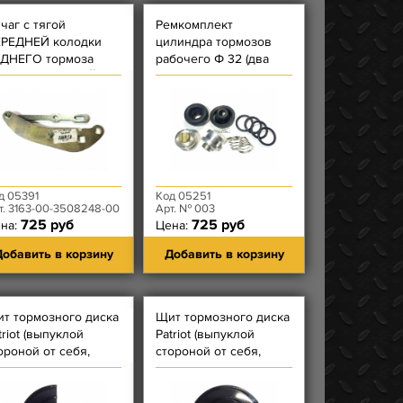
чаг с тягой
Ремкомплект
РЕДНЕЙ колодки
цилиндра тормозов
ДНЕГО тормоза
рабочего Ф 32 (два
triot н.о. ПРАВОЙ
поршня - на одно
колесо)
Автодетальсервис
д 05391
Код 05251
т. 3163-00-3508248-00
Арт. № 003
725 руб
725 руб
на:
Цена:
обавить в корзину
Добавить в корзину
т тормозного диска
Щит тормозного диска
triot (выпуклой
Patriot (выпуклой
ороной от себя,
стороной от себя,
рез вверх
вырез вверх
верстие слева)
отверстие справа)
вый
правый