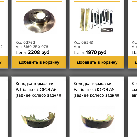
пе
Код 02762
Код 05243
Ко
92
Арт. 3160-3501076
Арт.
Ар
2208 руб
1970 руб
Цена:
Цена:
Це
у
Добавить в корзину
Добавить в корзину
Д
Колодка тормозная
Колодка тормозная
Кр
Patriot н.о. ДОРОГАЯ
Patriot н.о. ДОРОГАЯ
ск
(заднее колесо задняя
(заднее колесо задняя
ав
й
- с Короткой
- с Короткой
пе
накладкой) В СБОРЕ
накладкой) В СБОРЕ
ЛЕВАЯ
ПРАВАЯ