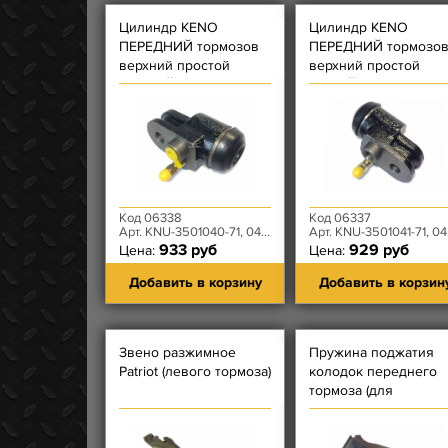
Цилиндр KENO
Цилиндр KENO
ПЕРЕДНИЙ тормозов
ПЕРЕДНИЙ тормозо
верхний простой
верхний простой
ПРАВЫЙ
ЛЕВЫЙ
Код 06338
Код 06337
Арт. KNU-3501040-71, 0469-00-3501040-96
Арт. KNU-3501041-71, 0469-00-3501041-96
933 руб
929 руб
Цена:
Цена:
Добавить в корзину
Добавить в корзин
Звено разжимное
Пружина поджатия
Patriot (левого тормоза)
колодок переднего
тормоза (для
автомобилей с
дисковыми тормозам