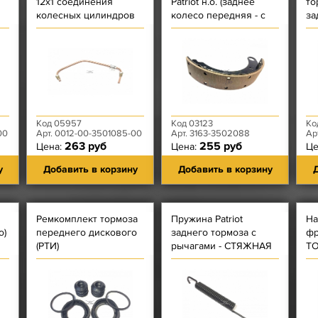
12х1 соединения
Patriot н.о. (заднее
то
колесных цилиндров
колесо передняя - с
за
Длинной накладкой)
с 
голая
Код 05957
Код 03123
Ко
00
Арт. 0012-00-3501085-00
Арт. 3163-3502088
Ар
263 руб
255 руб
Цена:
Цена:
Це
у
Добавить в корзину
Добавить в корзину
Д
Ремкомплект тормоза
Пружина Patriot
На
о)
переднего дискового
заднего тормоза с
фр
(РТИ)
рычагами - СТЯЖНАЯ
Т
КОЛОДОК
С