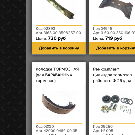
Код 02893
Код 04946
Арт. 3163-00-3508257-00
Арт. 3160-00-3501166-9
720 руб
719 руб
Цена:
Цена:
Добавить в корзину
Добавить в корзин
Колодка ТОРМОЗНАЯ
Ремкомплект
(для БАРАБАННЫХ
цилиндра тормозов
тормозов)
рабочего Ф 25 (два
Автодетальсервис
поршня - на одно
колесо)
Автодетальсервис
Код 03120
Код 05250
Арт. 42000.0469-00-3501090-00
Арт. № 005