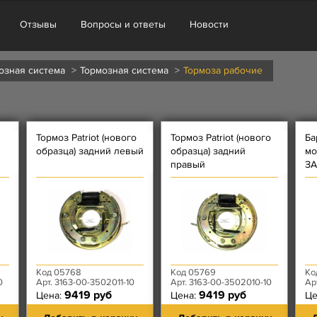
Отзывы
Вопросы и ответы
Новости
озная система
Тормозная система
Тормоза рабочие
Тормоз Patriot (нового
Тормоз Patriot (нового
Ба
образца) задний левый
образца) задний
мо
правый
З
Код 05768
Код 05769
Ко
0
Арт. 3163-00-3502011-10
Арт. 3163-00-3502010-10
Ар
9419 руб
9419 руб
Цена:
Цена:
Це