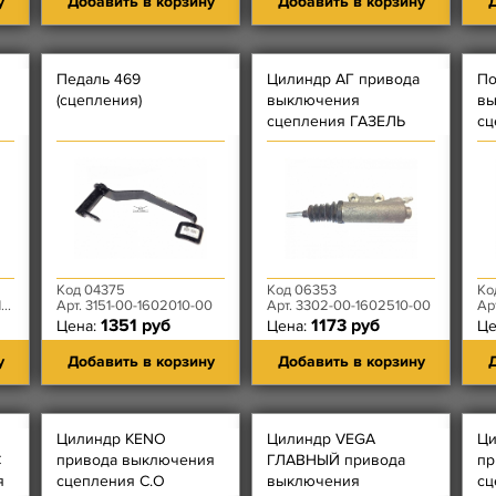
у
Добавить в корзину
Добавить в корзину
Д
Педаль 469
Цилиндр АГ привода
По
(сцепления)
выключения
вы
сцепления ГАЗЕЛЬ
сц
(В
Код 04375
Код 06353
Ко
8
Арт. 3151-00-1602010-00
Арт. 3302-00-1602510-00
Ар
1351 руб
1173 руб
Цена:
Цена:
Це
у
Добавить в корзину
Добавить в корзину
Д
Цилиндр KENO
Цилиндр VEGA
Ци
С
привода выключения
ГЛАВНЫЙ привода
пр
я
сцепления С.О
выключения
сц