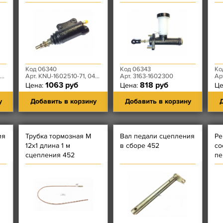
СЦЕПЛЕНИЯ Patriot
Код 06340
Код 06343
Ко
Арт. KNU-1602510-71, 0469-00-1602510-97
Арт. 3163-1602300
Ар
1063 руб
818 руб
Цена:
Цена:
Це
у
Добавить в корзину
Добавить в корзину
Д
ия
Трубка тормозная М
Вал педали сцепления
Ре
12х1 длина 1 м
в сборе 452
со
сцепления 452
пе