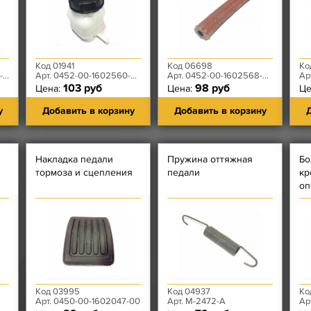
Код 01941
Код 06698
Ко
0
Арт. 0452-00-1602560-00
Арт. 0452-00-1602568-00, 2121-30-3505125-00
Ар
103 руб
98 руб
Цена:
Цена:
Це
у
Добавить в корзину
Добавить в корзину
Д
Накладка педали
Пружина оттяжная
Бо
тормоза и сцепления
педали
кр
оп
Код 03995
Код 04937
Ко
Арт. 0450-00-1602047-00
Арт. М-2472-А
Ар