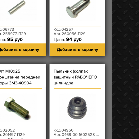
д 06773
Код 04257
т. 258977-П29
Арт. 260056-П29
95 руб
94 руб
на:
Цена:
обавить в корзину
Добавить в корзину
лт М10х25
Пыльник (колпак
онштейна передней
защитный РАБОЧЕГО
оры ЗМЗ-40904
цилиндра
СЦЕПЛЕНИЯ)
д 02052
Код 04960
т. 201497-П29
Арт. 0469-00-1602528-00