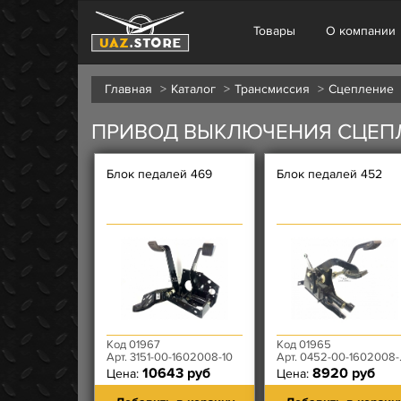
Товары
О компании
Главная
Каталог
Трансмиссия
Сцепление
ПРИВОД ВЫКЛЮЧЕНИЯ СЦЕП
Блок педалей 469
Блок педалей 452
Код 01967
Код 01965
Арт. 3151-00-1602008-10
Арт. 0452-00-1602008-00
10643 руб
8920 руб
Цена:
Цена: