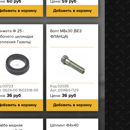
60 руб
59 руб
на:
Цена:
обавить в корзину
Добавить в корзину
нжета Ф 25 -
Болт М8х30 (БЕЗ
абочего цилиндра
ФЛАНЦА)
епления Газель)
д 03723
Код 02035
т. 0024-00-1602516-00
Арт. 201460-П29
36 руб
36 руб
на:
Цена:
обавить в корзину
Добавить в корзину
йба медная
Шплинт Ф4х40