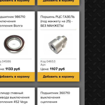
обавить в корзину
Добавить в корзину
дшипник 986710
Поршень РЦС ГАЗЕЛЬ
ключения
(под манжету на 25) -
елпения Волга
БЕЗ МАНЖЕТЫ
ОЛОГДА)
д 04586
Код 04653
т.
Арт.
1133 руб
1107 руб
на:
Цена:
обавить в корзину
Добавить в корзину
линдр главный
Подшипник 360710
ивода выключения
выключения
епления 452 Vega
сцепления