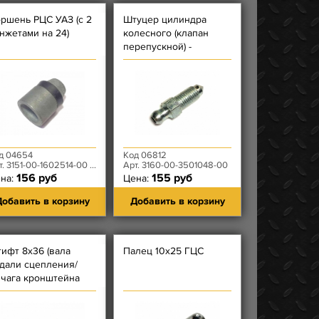
ршень РЦС УАЗ (с 2
Штуцер цилиндра
нжетами на 24)
колесного (клапан
перепускной) -
КРУПНАЯ РЕЗЬБА -
М10х1,25 - дискового
тормоза
д 04654
Код 06812
151-00-1602514-00 + 469-1602516 + 469-1602516
Арт. 3160-00-3501048-00
156 руб
155 руб
на:
Цена:
обавить в корзину
Добавить в корзину
ифт 8х36 (вала
Палец 10х25 ГЦС
дали сцепления/
чага кронштейна
куумного усилителя)