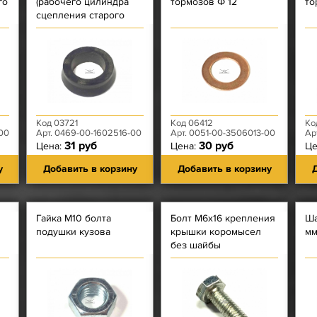
го
(рабочего цилиндра
тормозов Ф 12
то
сцепления старого
образца)
Код 03721
Код 06412
Ко
00
Арт. 0469-00-1602516-00
Арт. 0051-00-3506013-00
Ар
31 руб
30 руб
Цена:
Цена:
Це
у
Добавить в корзину
Добавить в корзину
Д
Гайка М10 болта
Болт М6х16 крепления
Ша
подушки кузова
крышки коромысел
м
без шайбы