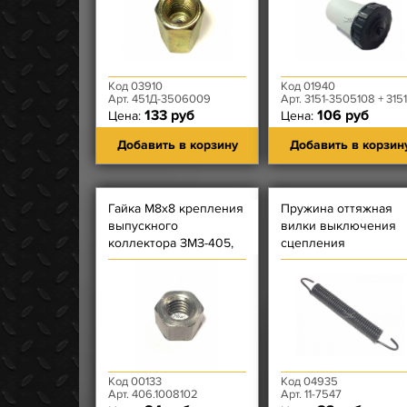
Код 03910
Код 01940
Арт. 451Д-3506009
Арт. 3151-3505108 + 3151-350511
133 руб
106 руб
Цена:
Цена:
Добавить в корзину
Добавить в корзин
Гайка М8х8 крепления
Пружина оттяжная
выпускного
вилки выключения
коллектора ЗМЗ-405,
сцепления
406, 409, креп. вып
коллектора); Гайка
ЗМЗ-514
Код 00133
Код 04935
Арт. 406.1008102
Арт. 11-7547