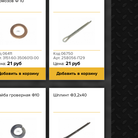
рмозов Ф 10
д 06411
Код 06750
т. 3151-60-3506013-00
Арт. 258056-П29
21 руб
21 руб
на:
Цена:
обавить в корзину
Добавить в корзину
йба гроверная Ф10
Шплинт Ф3,2х40
м