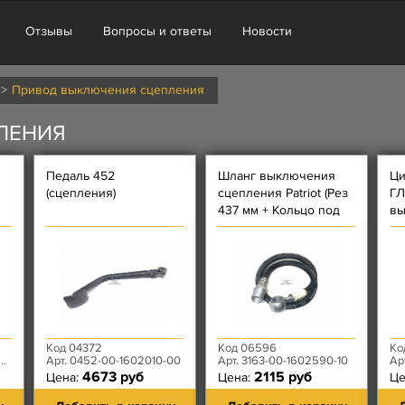
Отзывы
Вопросы и ответы
Новости
Привод выключения сцепления
ЛЕНИЯ
Педаль 452
Шланг выключения
Ци
(сцепления)
сцепления Patriot (Рез
ГЛ
437 мм + Кольцо под
вы
М12 + Резьба [внут.
С
М12х1 нар. М16х1,5])
Код 04372
Код 06596
Ко
Арт. 0452-00-1602010-00
Арт. 3163-00-1602590-10
Арт.
4673 руб
2115 руб
Цена:
Цена:
Це