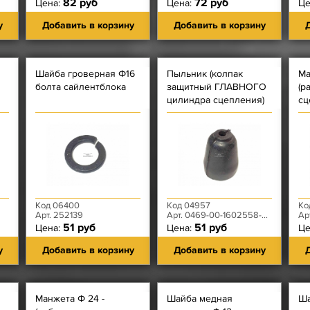
82 руб
72 руб
Цена:
Цена:
Це
у
Добавить в корзину
Добавить в корзину
Д
Шайба гроверная Ф16
Пыльник (колпак
Ма
болта сайлентблока
защитный ГЛАВНОГО
(р
цилиндра сцепления)
сц
Код 06400
Код 04957
Ко
Арт. 252139
Арт. 0469-00-1602558-00
Ар
51 руб
51 руб
Цена:
Цена:
Це
у
Добавить в корзину
Добавить в корзину
Д
Манжета Ф 24 -
Шайба медная
Ша