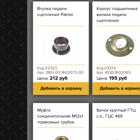
Втулка педали
Корпус подшипника
сцепления Patriot
валика педали
сцепления
(шарнирного)
Код 02323
Код 03374
Арт. 3160-00-1602072-00
Арт. 451Д-1602065
212 руб
195 руб
Цена:
Цена:
Добавить в корзину
Добавить в корзин
Муфта
Бачок круглый ГТЦ
соединительная М12х1
с.о., ГЦС 469
тормозных трубок