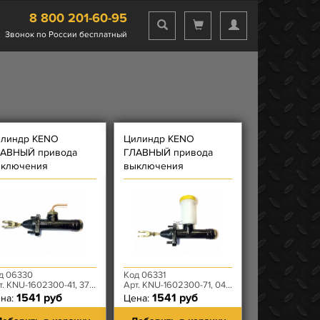
8 800 201-60-95
Звонок по России бесплатный
линдр KENO
Цилиндр KENO
АВНЫЙ привода
ГЛАВНЫЙ привода
ключения
выключения
ЦЕПЛЕНИЯ 452
СЦЕПЛЕНИЯ 469
д 06330
Код 06331
 KNU-1602300-41, 3741-00-1602300-97
Арт. KNU-1602300-71, 0469-00-1602300-97
1541 руб
1541 руб
на:
Цена: