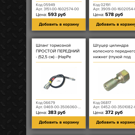
Код 05949
Код 02191
Арт. 3151-00-1602574-00
Арт. 3909-00-1602054-
593 руб
578 руб
Цена:
Цена:
Добавить в корзину
Добавить в корзин
Шланг тормозной
Штуцер цилиндра
ПРОСТОЙ ПЕРЕДНИЙ
колесного переднег
- (52,5 см) - (НарРе
нижнег (глухой под
12х1,25, ВнуРе 12х1)
трубку тормозную) -
болт соединительно
муфты
Код 06679
Код 06817
Арт. 0469-00-3506060-00
Арт. 0452-00-3501082-
383 руб
372 руб
Цена:
Цена:
Добавить в корзину
Добавить в корзин