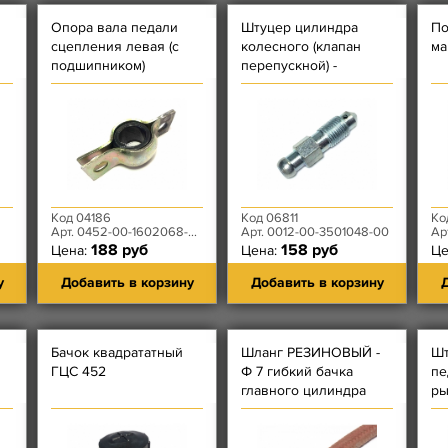
Опора вала педали
Штуцер цилиндра
По
сцепления левая (с
колесного (клапан
ма
подшипником)
перепускной) -
МЕЛКАЯ РЕЗЬБА -
М10х1
Код 04186
Код 06811
Ко
Арт. 0452-00-1602068-95
Арт. 0012-00-3501048-00
Арт. 3
188 руб
158 руб
Цена:
Цена:
Це
у
Добавить в корзину
Добавить в корзину
Д
Бачок квадрататный
Шланг РЕЗИНОВЫЙ -
Шт
ГЦС 452
Ф 7 гибкий бачка
пе
главного цилиндра
ры
сцепления 452 (13, 6
ва
см) - [21213-3505125]