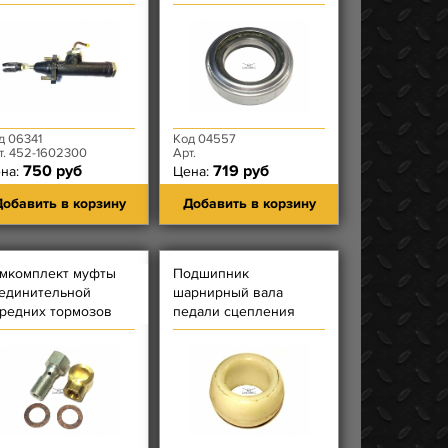
д 06341
Код 04557
т. 452-1602300
Арт.
750 руб
719 руб
на:
Цена:
обавить в корзину
Добавить в корзину
мкомплект муфты
Подшипник
единительной
шарнирный вала
редних тормозов
педали сцепления