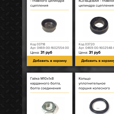
- главного цилиндра
КОЛЬЦЕВАЯ - главно
сцепления
цилиндра сцепления
Код 03718
Код 03720
Арт. 0469-00-1602554-00
Арт. 0469-00-1602548-
31 руб
31 руб
Цена:
Цена:
Добавить в корзину
Добавить в корзин
Гайка М10х1х8
Кольцо
карданного болта,
уплотнительное
болта соединения
поршня колесного
моста
цилиндра на 28