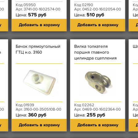
Код 05950
Код 02190
Ко
00
Арт. 3741-00-1602574-00
Арт. 0452-00-1602054-00
Арт.
575 руб
510 руб
Цена:
Цена:
Це
у
Добавить в корзину
Добавить в корзину
Д
Бачок прямоугольный
Вилка толкателя
Шл
о
ГТЦ н.о. 3160
поршня главного
цилиндра сцепления
469 металлическая
й
Код 01939
Код 02262
Ко
00
Арт. 3160-00-3505108-00
Арт. 0469-00-1602364-00
Ар
360 руб
255 руб
Цена:
Цена:
Це
у
Добавить в корзину
Добавить в корзину
Д