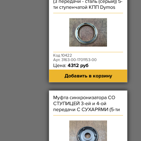
(3 передачи - сталь (серый)) 5-
ти ступенчатой КПП Dymos
Код 10422
Арт. 3163-00-1701153-00
Цена:
4312 руб
Добавить в корзину
Муфта синхронизатора СО
СТУПИЦЕЙ 3-ей и 4-ой
передачи С СУХАРЯМИ (5-ти
ступенчатой КПП н.о.)