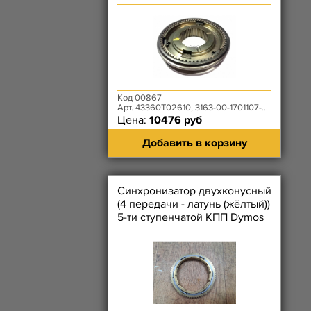
2 передачи
Код 00867
Арт. 43360T02610, 3163-00-1701107-00
Цена:
10476 руб
Добавить в корзину
Синхронизатор двухконусный
(4 передачи - латунь (жёлтый))
5-ти ступенчатой КПП Dymos