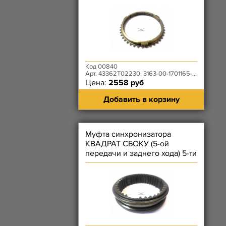
Код 00840
Арт. 43362T02230, 3163-00-1701165-00
Цена:
2558 руб
Добавить в корзину
Муфта синхронизатора
КВАДРАТ СБОКУ (5-ой
передачи и заднего хода) 5-ти
ст. КПП Автодетальсервис
н.о.