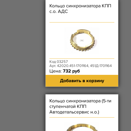
Кольцо синхронизатора КПП
с.о. АДС
Код 03257
Арт. 42020.451-1701164, 451Д-1701164
Цена:
732 руб
Добавить в корзину
Кольцо синхронизатора (5-ти
ступенчатой КПП
Автодетальсервис н.о.)