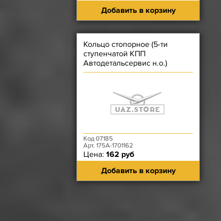
Добавить в корзину
Кольцо стопорное (5-ти
ступенчатой КПП
Автодетальсервис н.о.)
ступицы синхронизатора 3 и 4
передач
Код 07185
Арт. 175А-1701162
Цена:
162 руб
Добавить в корзину