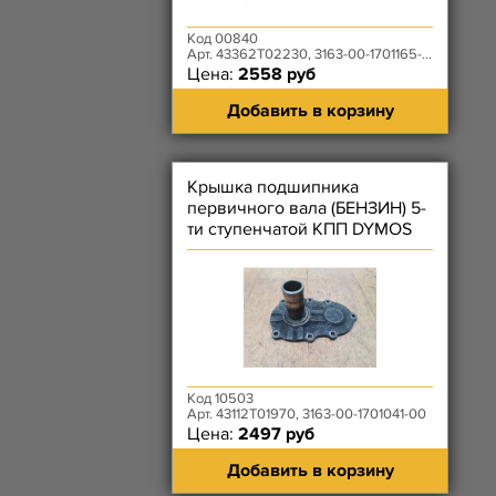
Код 00840
Арт. 43362T02230, 3163-00-1701165-00
Цена:
2558 руб
Добавить в корзину
Крышка подшипника
первичного вала (БЕНЗИН) 5-
ти ступенчатой КПП DYMOS
УЦЕНКА
Код 10503
Арт. 43112T01970, 3163-00-1701041-00
Цена:
2497 руб
Добавить в корзину