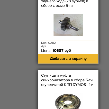
заднего хода (28 зубьев) в
сборе с осью 5-ти
ступенчатой КПП DYMOS
Код 10282
Арт.
Цена:
10687 руб
Добавить в корзину
Ступица и муфта
синхронизатора в сборе 5-ти
ступенчатой КПП DYMOS - 1 и
2 передачи