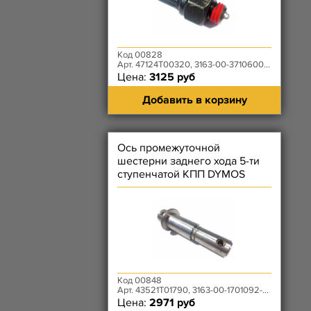
Код 00828
Арт. 47124T00320, 3163-00-3710600-00
Цена:
3125 руб
Добавить в корзину
Ось промежуточной
шестерни заднего хода 5-ти
ступенчатой КПП DYMOS
Код 00848
Арт. 43521T01790, 3163-00-1701092-00
Цена:
2971 руб