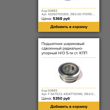
Код 00883
Арт. 43260T05300, 3163-00-1701115-00
Цена:
5368 руб
Добавить в корзину
Подшипник шариковый
сдвоенный радиально-
упорный Н/О 5-ти ст. КПП
DYMOS - F-567523
Код 00865
Арт. F-567523, 43047T00140, 3163-00-1701190-00
Цена:
5350 руб
Добавить в корзину