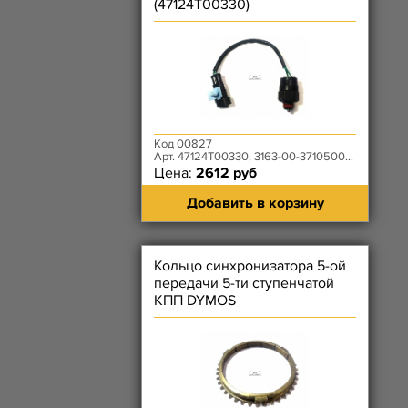
(47124T00330)
Код 00827
Арт. 47124T00330, 3163-00-3710500-00
Цена:
2612 руб
Добавить в корзину
Кольцо синхронизатора 5-ой
передачи 5-ти ступенчатой
КПП DYMOS