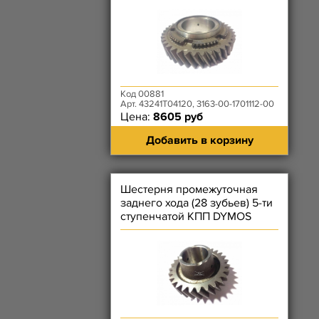
Код 00881
Арт. 43241T04120, 3163-00-1701112-00
Цена:
8605 руб
Добавить в корзину
Шестерня промежуточная
заднего хода (28 зубьев) 5-ти
ступенчатой КПП DYMOS