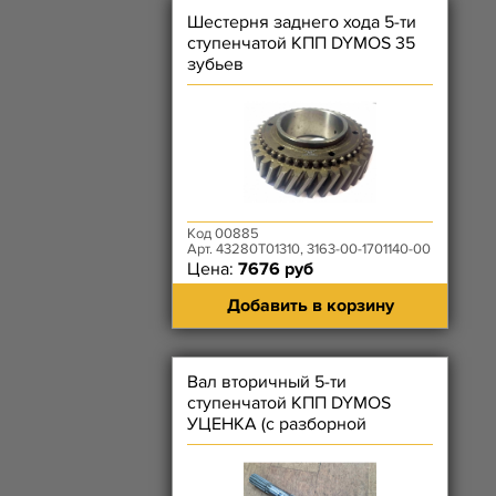
Шестерня заднего хода 5-ти
ступенчатой КПП DYMOS 35
зубьев
Код 00885
Арт. 43280T01310, 3163-00-1701140-00
Цена:
7676 руб
Добавить в корзину
Вал вторичный 5-ти
ступенчатой КПП DYMOS
УЦЕНКА (с разборной
коробки)