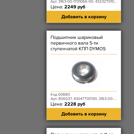
Арт. 3163-00-1701066-00, 43232T0108, 15245
Цена:
2249 руб
Добавить в корзину
Подшипник шариковый
первичного вала 5-ти
ступенчатой КПП DYMOS
806037
Код 00880
Арт. 806037, 43047T00130, 3163-00-1701032-00
Цена:
2228 руб
Добавить в корзину