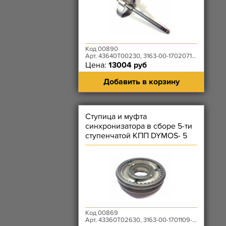
Код 00890
Арт. 43640T00230, 3163-00-1702071-00
Цена:
13004 руб
Добавить в корзину
Ступица и муфта
синхронизатора в сборе 5-ти
ступенчатой КПП DYMOS- 5
передачи и заднего хода
Код 00869
Арт. 43360T02630, 3163-00-1701109-00