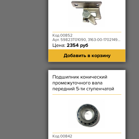
Код 00852
Арт. 59823T01090, 3163-00-1702149-00
Цена:
2354 руб
Добавить в корзину
Подшипник конический
промежуточного вала
передний 5-ти ступенчатой
КПП DYMOS - (15245)
Код 00842