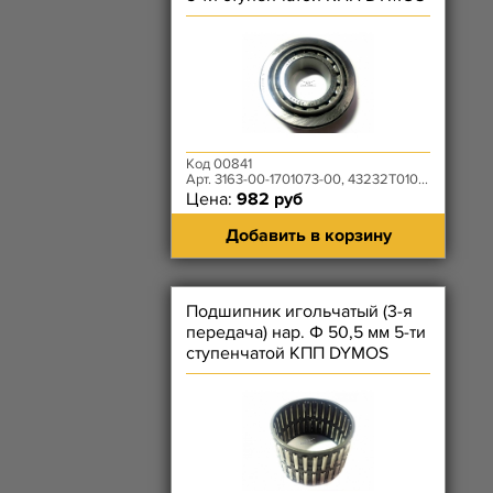
- 32206М
Код 00841
Арт. 3163-00-1701073-00, 43232T01090, 32206М
Цена:
982 руб
Добавить в корзину
Подшипник игольчатый (3-я
передача) нар. Ф 50,5 мм 5-ти
ступенчатой КПП DYMOS