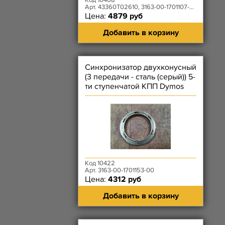
Код 10408
Арт. 43360T02610, 3163-00-1701107-00
Цена:
4879 руб
Добавить в корзину
Синхронизатор двухконусный
(3 передачи - сталь (серый)) 5-
ти ступенчатой КПП Dymos
Код 10422
Арт. 3163-00-1701153-00
Цена:
4312 руб
Добавить в корзину