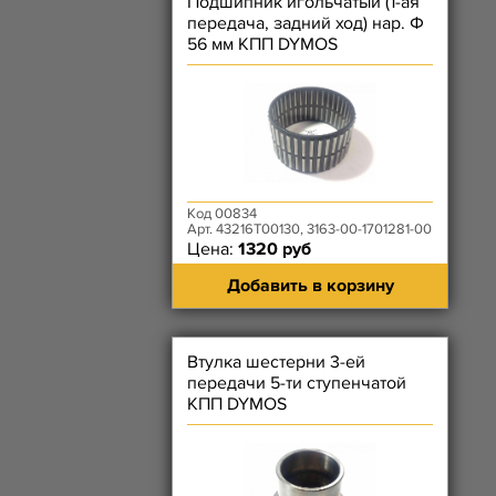
Подшипник игольчатый (1-ая
передача, задний ход) нар. Ф
56 мм КПП DYMOS
Код 00834
Арт. 43216T00130, 3163-00-1701281-00
Цена:
1320 руб
Добавить в корзину
Втулка шестерни 3-ей
передачи 5-ти ступенчатой
КПП DYMOS