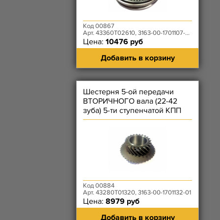
Код 00867
Арт. 43360T02610, 3163-00-1701107-00
Цена:
10476 руб
Добавить в корзину
Шестерня 5-ой передачи
ВТОРИЧНОГО вала (22-42
зуба) 5-ти ступенчатой КПП
DYMOS
Код 00884
Арт. 43280T01320, 3163-00-1701132-01
Цена:
8979 руб
Добавить в корзину