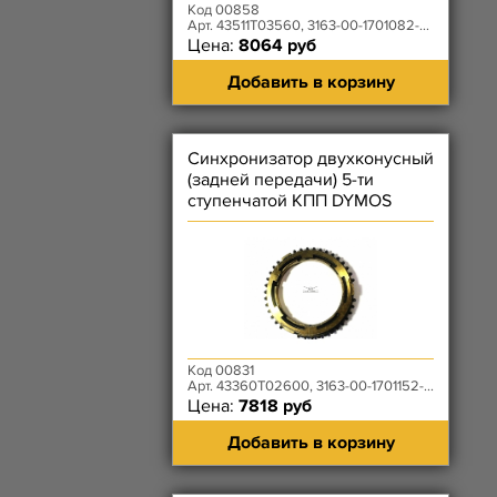
Код 00858
Арт. 43511T03560, 3163-00-1701082-00
Цена:
8064 руб
Добавить в корзину
Синхронизатор двухконусный
(задней передачи) 5-ти
ступенчатой КПП DYMOS
Код 00831
Арт. 43360T02600, 3163-00-1701152-00
Цена:
7818 руб
Добавить в корзину