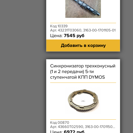
Код 10339
Арт. 43231T03060, 3163-00-1701105-01
Цена:
7545 руб
Добавить в корзину
Синхронизатор трехконусный
(1 и 2 передачи) 5-ти
ступенчатой КПП DYMOS
Код 00870
Арт. 43660T02590, 3163-00-1701150-00
Цена:
6972 руб