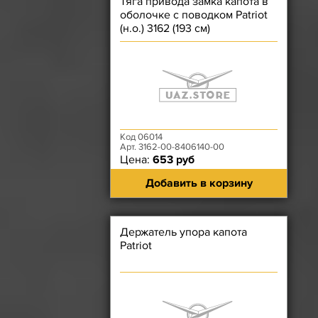
Тяга привода замка капота в
оболочке с поводком Patriot
(н.о.) 3162 (193 см)
Код 06014
Арт. 3162-00-8406140-00
Цена:
653 руб
Добавить в корзину
Держатель упора капота
Patriot