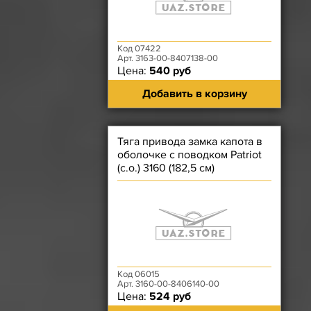
Код 07422
Арт. 3163-00-8407138-00
Цена:
540 руб
Добавить в корзину
Тяга привода замка капота в
оболочке с поводком Patriot
(с.о.) 3160 (182,5 см)
Код 06015
Арт. 3160-00-8406140-00
Цена:
524 руб