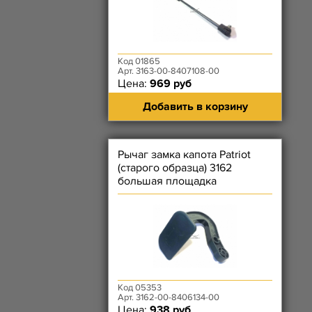
Код 01865
Арт. 3163-00-8407108-00
Цена:
969 руб
Добавить в корзину
Рычаг замка капота Patriot
(старого образца) 3162
большая площадка
Код 05353
Арт. 3162-00-8406134-00
Цена:
938 руб