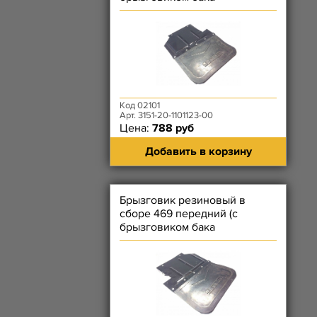
топливного бака) левым
Код 02101
Арт. 3151-20-1101123-00
Цена:
788 руб
Добавить в корзину
Брызговик резиновый в
сборе 469 передний (с
брызговиком бака
топливного бака) правым