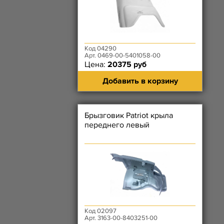
Код 04290
Арт. 0469-00-5401058-00
Цена:
20375 руб
Добавить в корзину
Брызговик Patriot крыла
переднего левый
Код 02097
Арт. 3163-00-8403251-00