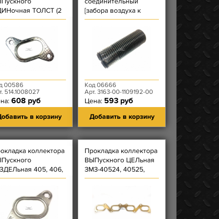
Пускного
соединительный
ИНочная ТОЛСТ (2
[забора воздуха к
лых отв)
возд. фильтру] Patriot
З-5143.10-41, 5143.10-
(пласт. гофра, дл. 21 см
, 5143.10-80
нар Ф 7,4 см)
д 00586
Код 06666
т. 514.1008027
Арт. 3163-00-1109192-00
608 руб
593 руб
на:
Цена:
обавить в корзину
Добавить в корзину
окладка коллектора
Прокладка коллектора
Пускного
ВЫПускного ЦЕЛьная
ЗДЕЛьная 405, 406,
ЗМЗ-40524, 40525,
9 ЕВРО-2 ЗАВОД
40904 Фритекс
(металлическая)