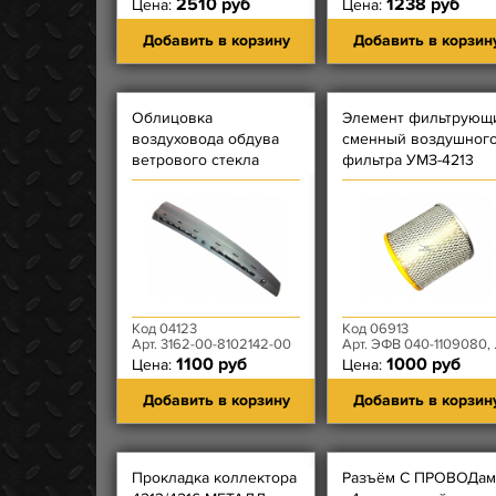
2510 руб
1238 руб
Цена:
Цена:
Добавить в корзину
Добавить в корзин
Облицовка
Элемент фильтрующ
воздуховода обдува
сменный воздушног
ветрового стекла
фильтра УМЗ-4213
правая
ЛИВНЫ
Код 04123
Код 06913
Арт. 3162-00-8102142-00
Арт. ЭФВ 040-1109080, 3151-20-1109080-42
1100 руб
1000 руб
Цена:
Цена:
Добавить в корзину
Добавить в корзин
Прокладка коллектора
Разъём С ПРОВОДам