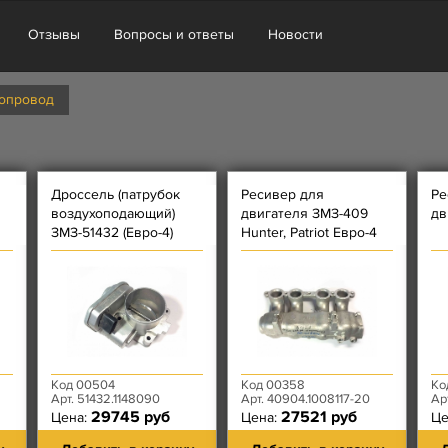
Отзывы
Вопросы и ответы
Новости
зопровод
Дроссель (патрубок
Ресивер для
Ре
воздухоподающий)
двигателя ЗМЗ-409
дв
ЗМЗ-51432 (Евро-4)
Hunter, Patriot Евро-4
Код 00504
Код 00358
Ко
Арт. 51432.1148090
Арт. 40904.1008117-20
Ар
29745 руб
27521 руб
Цена:
Цена:
Це