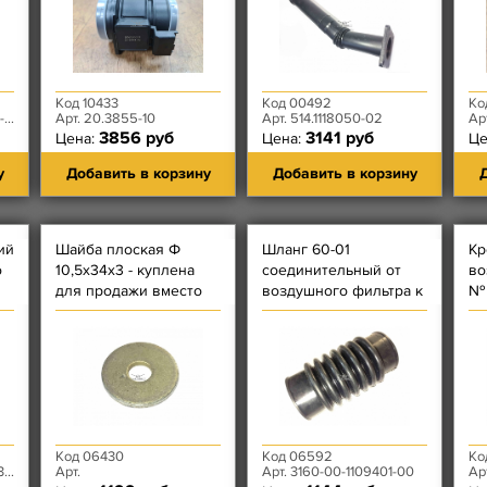
Код 10433
Код 00492
Ко
3
Арт. 20.3855-10
Арт. 514.1118050-02
Ар
3856 руб
3141 руб
Цена:
Цена:
Це
у
Добавить в корзину
Добавить в корзину
Д
ий
Шайба плоская Ф
Шланг 60-01
Кр
о
10,5х34х3 - куплена
соединительный от
во
для продажи вместо
воздушного фильтра к
№ 
НЫ
коллекторной шайбы
двигателю
ин
дв
Код 06430
Код 06592
Ко
12
Арт.
Арт. 3160-00-1109401-00
Ар