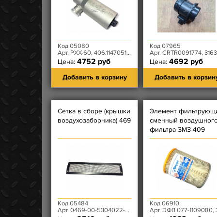
Код 05080
Код 07965
Арт. РХХ-60, 406.1147051-02ИУ
Арт. CRTR0091774, 3163-00-387701
4752 руб
4692 руб
Цена:
Цена:
Добавить в корзину
Добавить в корзин
Сетка в сборе (крышки
Элемент фильтрующ
воздухозаборника) 469
сменный воздушног
фильтра ЗМЗ-409
(Hunter, Patriot) ЛИВ
Код 05484
Код 06910
Арт. 0469-00-5304022-00
Арт. ЭФВ 077-1109080, 3160-00-1109080-