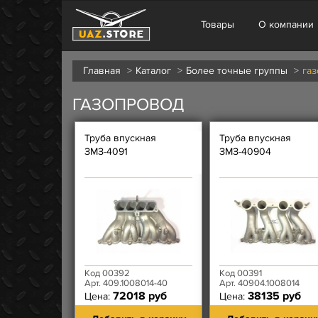
Товары
О компании
Главная
Каталог
Более точные группы
га
ГАЗОПРОВОД
Труба впускная
Труба впускная
ЗМЗ-4091
ЗМЗ-40904
Код 00392
Код 00391
Арт. 409.1008014-40
Арт. 40904.1008014
72018 руб
38135 руб
Цена:
Цена: