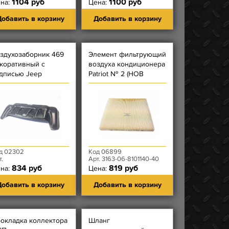
1104 руб
1100 руб
на:
Цена:
обавить в корзину
Добавить в корзину
здухозаборник 469
Элемент фильтрующий
коративный с
воздуха кондиционера
дписью Jeep
Patriot № 2 (НОВ
панель)
168ммх171,5ммх20 мм
д 02302
Код 06899
т.
Арт. 3163-06-8101140-40
834 руб
819 руб
на:
Цена:
обавить в корзину
Добавить в корзину
окладка коллектора
Шланг