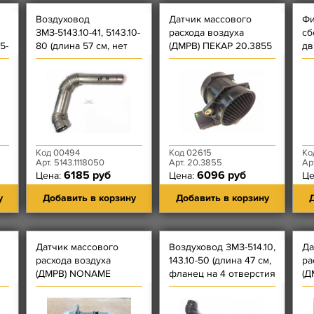
Воздуховод
Датчик массового
Фи
ЗМЗ-5143.10-41, 5143.10-
расхода воздуха
сб
5-
80 (длина 57 см, нет
(ДМРВ) ПЕКАР 20.3855
дв
фланцев с обеих
(Резистор)
сторон, загнут на 90
градус)
Код 00494
Код 02615
Ко
Арт. 5143.1118050
Арт. 20.3855
Ар
6185 руб
6096 руб
Цена:
Цена:
Це
у
Добавить в корзину
Добавить в корзину
Д
Датчик массового
Воздуховод ЗМЗ-514.10,
Да
расхода воздуха
143.10-50 (длина 47 см,
ра
(ДМРВ) NONAME
фланец на 4 отверстия
(Д
20.3855-10 (Резистор)
с одной стороны)
10
9