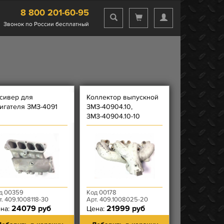
8 800 201-60-95
Звонок по России бесплатный
сивер для
Коллектор выпускной
игателя ЗМЗ-4091
ЗМЗ-40904.10,
ЗМЗ-40904.10-10
ЕВРО-3
д 00359
Код 00178
т. 409.1008118-30
Арт. 409.1008025-20
24079 руб
21999 руб
на:
Цена: