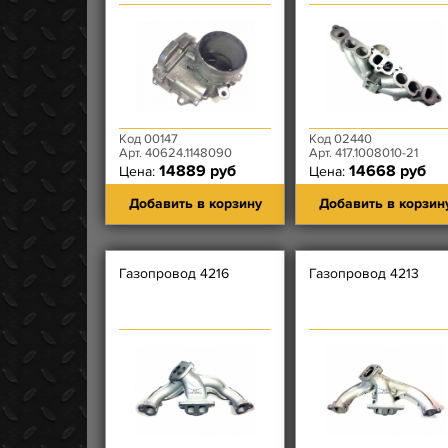
(A2C33099600/A2C380500900)
Код 00147
Код 02440
Арт. 40624.1148090
Арт. 417.1008010-21
14889 руб
14668 руб
Цена:
Цена:
Добавить в корзину
Добавить в корзин
Газопровод 4216
Газопровод 4213