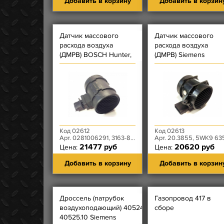
Добавить в корзину
Добавить в корзин
Датчик массового
Датчик массового
расхода воздуха
расхода воздуха
(ДМРВ) BOSCH Hunter,
(ДМРВ) Siemens
Patriot - ЗМЗ-51432 (Е-4)
20.3855 (ПЛЕНКА)
Код 02612
Код 02613
Арт. 0281006291, 3163-80-3877010-00
Арт. 20.3855, 5WK9 635, 3160-20-3877012-
21477 руб
20620 руб
Цена:
Цена:
Добавить в корзину
Добавить в корзин
Дроссель (патрубок
Газопровод 417 в
воздухоподающий) 40524.10,
сборе
40525.10 Siemens