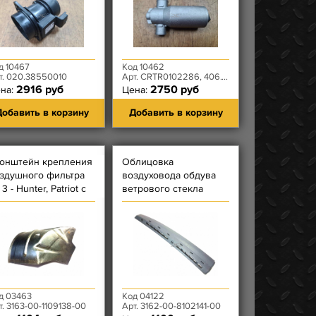
д 10467
Код 10462
т. 020.38550010
Арт. CRTR0102286, 406.1147051-02/РХХ-60 Ref.
2916 руб
2750 руб
на:
Цена:
обавить в корзину
Добавить в корзину
онштейн крепления
Облицовка
здушного фильтра
воздуховода обдува
3 - Hunter, Patriot с
ветрового стекла
жекторным
левая
игателем
д 03463
Код 04122
т. 3163-00-1109138-00
Арт. 3162-00-8102141-00