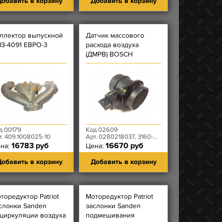
обавить в корзину
Добавить в корзину
ллектор выпускной
Датчик массового
З-4091 ЕВРО-3
расхода воздуха
(ДМРВ) BOSCH
д 00179
Код 02609
т. 409.1008025-10
Арт. 0280218037, 3160-20-3877014-00
16783 руб
16670 руб
на:
Цена:
обавить в корзину
Добавить в корзину
торедуктор Patriot
Моторедуктор Patriot
слонки Sanden
заслонки Sanden
циркуляции воздуха
подмешивания