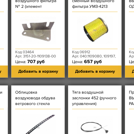
воздушного фильтра
сменный воздушного
ВЫ
№ 2 (элемент
фильтра УМЗ-4213
ОД
ch
''шапочка'')
ЦИТРОН
ма
ЗМ
50
Код 03464
Код 06912
Ко
Арт. 3151-20-1109138-00
Арт. 040.1109080, 109197,
Ар
707 руб
657 руб
Цена:
Цена:
Це
у
Добавить в корзину
Добавить в корзину
Д
и
Облицовка
Тяга воздушной
Пр
воздуховода обдува
заслонки 452 (ручного
ВЫ
ветрового стекла
управления)
РА
Patriot (c 2015 года)
40
Чёрная