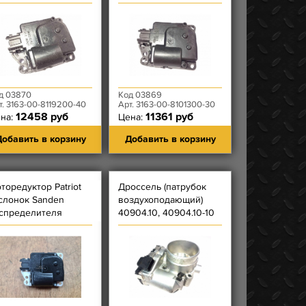
50210290
воздуха BA50210300
д 03870
Код 03869
т. 3163-00-8119200-40
Арт. 3163-00-8101300-30
12458 руб
11361 руб
на:
Цена:
обавить в корзину
Добавить в корзину
торедуктор Patriot
Дроссель (патрубок
слонок Sanden
воздухоподающий)
спределителя
40904.10, 40904.10-10
здуха BA50210310
Bosch 0280750151