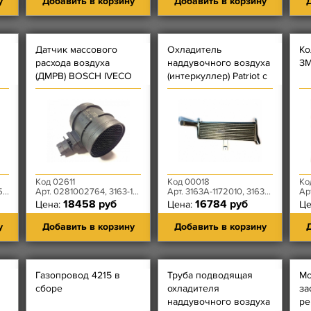
у
Добавить в корзину
Добавить в корзину
Д
Датчик массового
Охладитель
Ко
расхода воздуха
наддувочного воздуха
ЗМ
(ДМРВ) BOSCH IVEСO
(интеркуллер) Patriot с
двигателем IVECO
ШААЗ
Код 02611
Код 00018
Ко
00
Арт. 0281002764, 3163-10-3877010-00
Арт. 3163А-1172010, 3163-10-1173050-00
Ар
18458 руб
16784 руб
Цена:
Цена:
Це
у
Добавить в корзину
Добавить в корзину
Д
Газопровод 4215 в
Труба подводящая
Мо
сборе
охладителя
за
наддувочного воздуха
ре