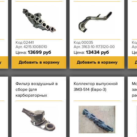
(''интеркуллера''/
BA
радиатора)
турбокомпрессора
31631
Код 02441
Код 00035
Ко
Арт. 4215.1008010
Арт. 3163-10-1173120-00
Ар
13699 руб
13434 руб
Цена:
Цена:
Це
у
Добавить в корзину
Добавить в корзину
Д
Фильтр воздушный в
Коллектор выпускной
Мо
сборе (для
ЗМЗ-514 (Евро-3)
за
карбюраторных
ра
двигателей)
во