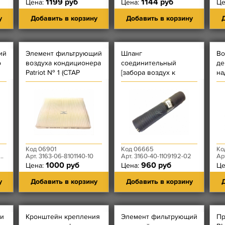
1199 руб
1144 руб
Цена:
Цена:
Це
у
Добавить в корзину
Добавить в корзину
Д
ий
Элемент фильтрующий
Шланг
Во
о
воздуха кондиционера
соединительный
де
Patriot № 1 (СТАР
[забора воздух к
на
панель)
воздушному фильтру
216ммх163,5ммх25 мм
(452 Евро-2) длина 31
см, внешний Ф 67,5 мм
Код 06901
Код 06665
Ко
Арт. 3163-06-8101140-10
Арт. 3160-40-1109192-02
Ар
1000 руб
960 руб
Цена:
Цена:
Це
у
Добавить в корзину
Добавить в корзину
Д
и
Кронштейн крепления
Элемент фильтрующий
Пр