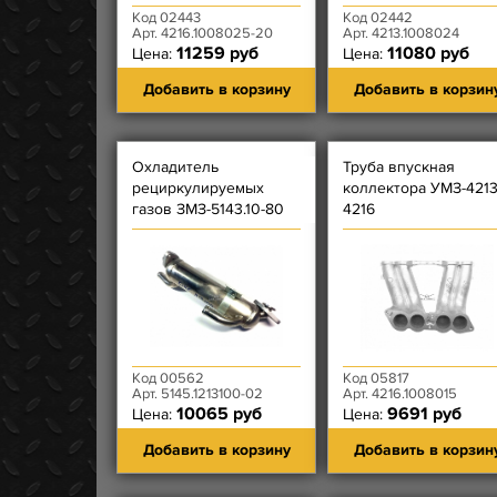
Код 02443
Код 02442
Арт. 4216.1008025-20
Арт. 4213.1008024
11259 руб
11080 руб
Цена:
Цена:
Добавить в корзину
Добавить в корзин
Охладитель
Труба впускная
рециркулируемых
коллектора УМЗ-4213
газов ЗМЗ-5143.10-80
4216
(Евро-3)
Код 00562
Код 05817
Арт. 5145.1213100-02
Арт. 4216.1008015
10065 руб
9691 руб
Цена:
Цена:
Добавить в корзину
Добавить в корзин