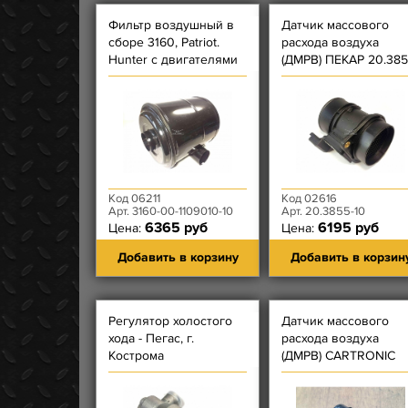
Фильтр воздушный в
Датчик массового
сборе 3160, Patriot.
расхода воздуха
Hunter с двигателями
(ДМРВ) ПЕКАР 20.385
ЗМЗ-409, ЗМЗ-514
10 (Резистор)
Код 06211
Код 02616
Арт. 3160-00-1109010-10
Арт. 20.3855-10
6365 руб
6195 руб
Цена:
Цена:
Добавить в корзину
Добавить в корзин
Регулятор холостого
Датчик массового
хода - Пегас, г.
расхода воздуха
Кострома
(ДМРВ) CARTRONIC
(Аналог датчика
0280218220) ЗМЗ-40
Евро-3