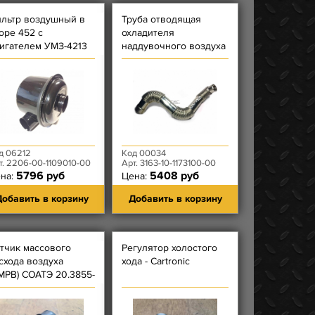
льтр воздушный в
Труба отводящая
оре 452 с
охладителя
игателем УМЗ-4213
наддувочного воздуха
(''интеркуллера''/
радиатора)
турбокомпрессора
31631
д 06212
Код 00034
т. 2206-00-1109010-00
Арт. 3163-10-1173100-00
5796 руб
5408 руб
на:
Цена:
обавить в корзину
Добавить в корзину
тчик массового
Регулятор холостого
схода воздуха
хода - Cartronic
МРВ) СОАТЭ 20.3855-
 (ПЛЕНКА)