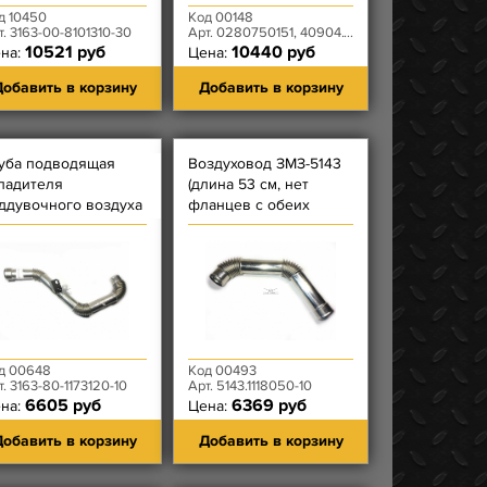
д 10450
Код 00148
т. 3163-00-8101310-30
Арт. 0280750151, 40904.1148090
10521 руб
10440 руб
на:
Цена:
обавить в корзину
Добавить в корзину
уба подводящая
Воздуховод ЗМЗ-5143
ладителя
(длина 53 см, нет
ддувочного воздуха
фланцев с обеих
'интеркуллера''/
сторон, загнут на 45
диатора)
градусов)
рбокомпрессора
638
д 00648
Код 00493
т. 3163-80-1173120-10
Арт. 5143.1118050-10
6605 руб
6369 руб
на:
Цена:
обавить в корзину
Добавить в корзину