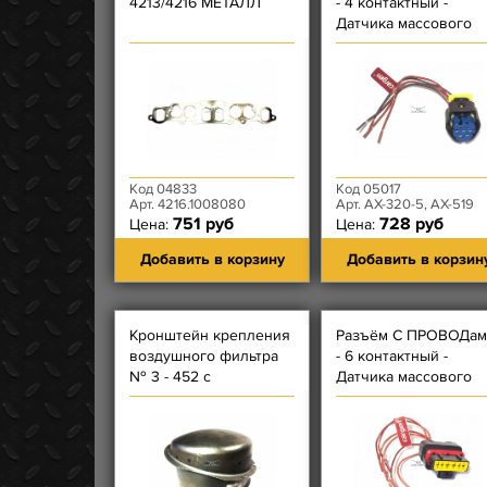
4213/4216 МЕТАЛЛ
- 4 контактный -
Датчика массового
расхода воздуха Bos
0280218220
Код 04833
Код 05017
Арт. 4216.1008080
Арт. АХ-320-5, АХ-519
751 руб
728 руб
Цена:
Цена:
Добавить в корзину
Добавить в корзин
Кронштейн крепления
Разъём С ПРОВОДам
воздушного фильтра
- 6 контактный -
№ 3 - 452 с
Датчика массового
инжекторным
расхода воздузха
двигателем
20.3855-10