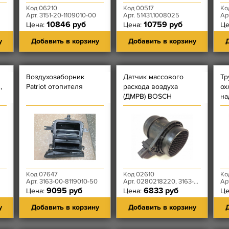
Код 06210
Код 00517
Ко
Арт. 3151-20-1109010-00
Арт. 51431.1008025
Ар
10846 руб
10759 руб
Цена:
Цена:
Це
у
Добавить в корзину
Добавить в корзину
Д
Воздухозаборник
Датчик массового
Тр
,
Patriot отопителя
расхода воздуха
ох
(ДМРВ) BOSCH
на
ЗМЗ-409 Евро-3
('
ра
ту
31
Код 07647
Код 02610
Ко
Арт. 3163-00-8119010-50
Арт. 0280218220, 3163-00-3877013-00
Ар
9095 руб
6833 руб
Цена:
Цена:
Це
у
Добавить в корзину
Добавить в корзину
Д