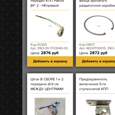
передач КПП Patriot
венца зубчатого
(№ 2 - НЕпрямой
раздаточной коробк
нового образца - с
Dymos
агрегатом DYMOS
Код 05365
Код 01807
Арт. 3163-00-1703040-00
Арт. 48241T00015, 3163-80-1802274-00
2876 руб
2872 руб
Цена:
Цена:
Добавить в корзину
Добавить в корзин
Шток В СБОРЕ 1 и 2
Предохранитель
передачи (4,9 см
включения 5-ти
МЕЖДУ ЦЕНТРАМИ
ступенчатой КПП
ОТВЕРСТИЙ/ВИЛКА - 2
DYMOS
ОТВ) КПП DYMOS
УЦЕНКА