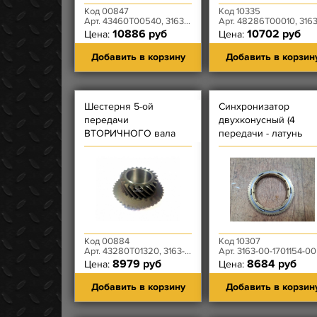
Код 00847
Код 10335
Арт. 43460T00540, 3163-00-1702010-00
Арт. 48286T00010, 3163-80-1802090-0
10886 руб
10702 руб
Цена:
Цена:
Добавить в корзину
Добавить в корзин
Шестерня 5-ой
Синхронизатор
передачи
двухконусный (4
ВТОРИЧНОГО вала
передачи - латунь
(22-42 зуба) 5-ти
(жёлтый)) 5-ти
ступенчатой КПП
ступенчатой КПП
DYMOS
Dymos
Код 00884
Код 10307
Арт. 43280T01320, 3163-00-1701132-01
Арт. 3163-00-1701154-00
8979 руб
8684 руб
Цена:
Цена:
Добавить в корзину
Добавить в корзин