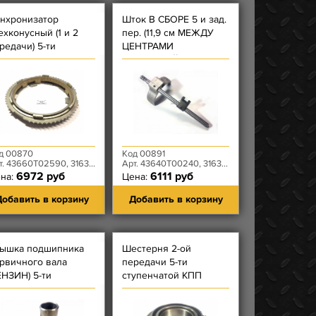
нхронизатор
Шток В СБОРЕ 5 и зад.
ехконусный (1 и 2
пер. (11,9 см МЕЖДУ
редачи) 5-ти
ЦЕНТРАМИ
упенчатой КПП
ОТВЕРСТИЙ/ВИЛКА - 2
YMOS
ОТВ) КПП DYMOS
д 00870
Код 00891
 43660T02590, 3163-00-1701150-00
Арт. 43640T00240, 3163-00-1702081-00
6972 руб
6111 руб
на:
Цена:
обавить в корзину
Добавить в корзину
ышка подшипника
Шестерня 2-ой
рвичного вала
передачи 5-ти
ЕНЗИН) 5-ти
ступенчатой КПП
упенчатой КПП
DYMOS 29 зубьев
YMOS