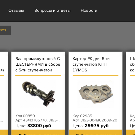
Отзывы
Вопросы и ответы
Новости
mos
Вал промежуточный С
Картер РК для 5-ти
Ше
и
ШЕСТЕРНЯМИ в сборе
ступенчатой КПП
сб
я)
с 5-ти ступенчатой
DYMOS
ко
КПП DYMOS
Код 00859
Код 02985
Ко
0
Арт. 43410Т05770, 3163-00-1701050-00
Арт. 3163-00-1802009-20
Арт.
33800 руб
29975 руб
Цена:
Цена:
Це