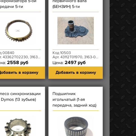
нхронизатора 5-ой
первичного вала
редачи 5-ти
(БЕНЗИН) 5-ти
упенчатой КПП
ступенчатой КПП
YMOS
DYMOS УЦЕНКА
д 00840
Код 10503
 43362T02230, 3163-00-1701165-00
Арт. 43112T01970, 3163-00-1701041-00
2558 руб
2497 руб
на:
Цена:
обавить в корзину
Добавить в корзину
лесо синхронизации
Подшипник
 Dymos (13 зубьев)
игольчатый (1-ая
передача, задний ход)
нар. Ф 56 мм КПП
DYMOS