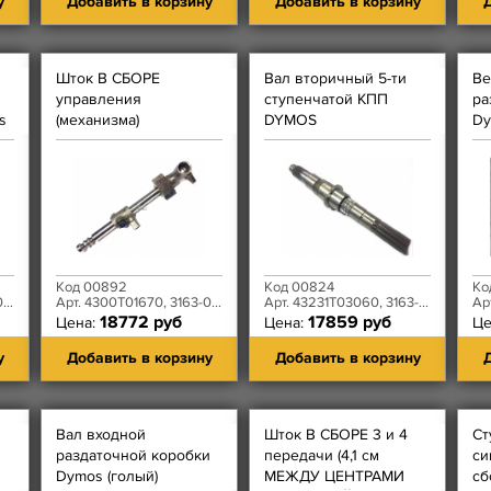
у
Добавить в корзину
Добавить в корзину
Д
Шток В СБОРЕ
Вал вторичный 5-ти
Ве
управления
ступенчатой КПП
ра
s
(механизма)
DYMOS
D
переключения
передач 5-ти
ступенчатой КПП
DYMOS с головкамами
Код 00892
Код 00824
Ко
5
Арт. 4300T01670, 3163-00-1702043-00, 3163-00-1703012-00
Арт. 43231T03060, 3163-00-1701105-01
Арт.
18772 руб
17859 руб
Цена:
Цена:
Це
у
Добавить в корзину
Добавить в корзину
Д
Вал входной
Шток В СБОРЕ 3 и 4
Ст
раздаточной коробки
передачи (4,1 см
си
Dymos (голый)
МЕЖДУ ЦЕНТРАМИ
сб