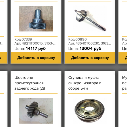
ОТВЕРСТИЙ/ВИЛКА - 1
ст
ОТВ) КПП DYMOS
DY
за
Код 07339
Код 00890
Ко
0
Арт. 48211T00015, 3163-80-1802025-00
Арт. 43640T00230, 3163-00-1702071-00
Арт.
14117 руб
13004 руб
Цена:
Цена:
Це
у
Добавить в корзину
Добавить в корзину
Д
Шестерня
Ступица и муфта
Му
промежуточная
синхронизатора в
пе
заднего хода (28
сборе 5-ти
ра
зубьев) в сборе с осью
ступенчатой КПП
Dy
5-ти ступенчатой КПП
DYMOS - 1 и 2
DYMOS
передачи