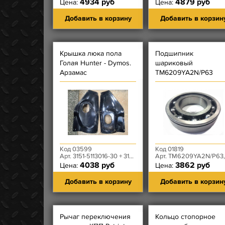
4934 руб
4879 руб
Цена:
Цена:
Добавить в корзину
Добавить в корзин
Крышка люка пола
Подшипник
Голая Hunter - Dymos.
шариковый
Арзамас
ТМ6209YA2N/P63
входного вала
передний раздаточн
коробки Dymos
Код 03599
Код 01819
Арт. 3151-5113016-30 + 3151-5130017-10
Арт. ТМ6209YA2N/P63, 48154T00010, 3163-80-1802050-
4038 руб
3862 руб
Цена:
Цена:
Добавить в корзину
Добавить в корзин
Рычаг переключения
Кольцо стопорное