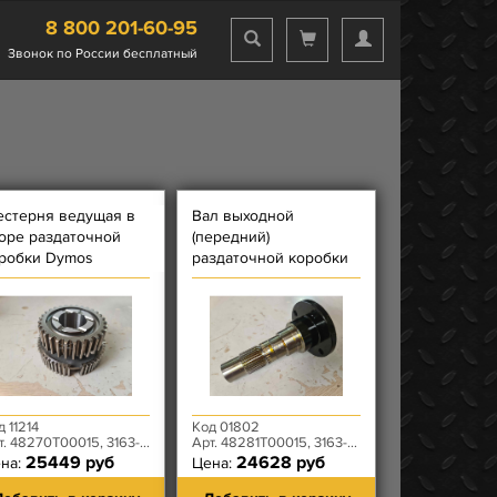
8 800 201-60-95
Звонок по России бесплатный
стерня ведущая в
Вал выходной
оре раздаточной
(передний)
робки Dymos
раздаточной коробки
Dymos Оригинал
д 11214
Код 01802
 48270T00015, 3163-80-1802088-00
Арт. 48281T00015, 3163-80-1802110-00
25449 руб
24628 руб
на:
Цена: