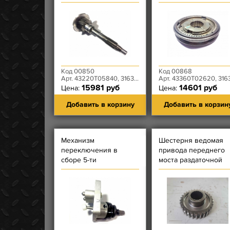
DYMOS - (Бензиновый
ступенчатой КПП
двигатель)
DYMOS - 3 и 4
передачи
Код 00850
Код 00868
Арт. 43220T05840, 3163-00-1701025-01
Арт. 43360T02620, 3163-00-1701108-0
15981 руб
14601 руб
Цена:
Цена:
Добавить в корзину
Добавить в корзин
Механизм
Шестерня ведомая
переключения в
привода переднего
сборе 5-ти
моста раздаточной
ступенчатой КПП
коробки Dymos
DYMOS (длина штока
15,3 см)