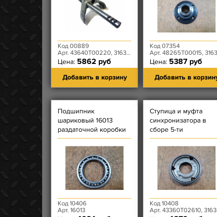
Код 00889
Код 07354
Арт. 43640T00220, 3163-00-1702060-00
Арт. 48265T00015, 3163-80-1802076-0
5862 руб
5387 руб
Цена:
Цена:
Добавить в корзину
Добавить в корзин
Подшипник
Ступица и муфта
шариковый 16013
синхронизатора в
раздаточной коробки
сборе 5-ти
Dymos (''держатель
ступенчатой КПП
шарикового подш.'')
DYMOS - 1 и 2
DDR
передачи Уценка
Код 10406
Код 10408
Арт. 16013
Арт. 43360T02610, 3163-00-1701107-0