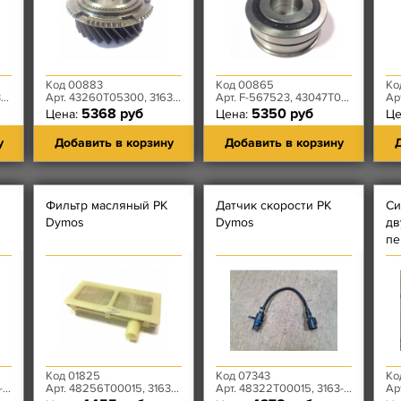
Код 00883
Код 00865
Ко
0
Арт. 43260T05300, 3163-00-1701115-00
Арт. F-567523, 43047T00140, 3163-00-1701190-00
Арт.
5368 руб
5350 руб
Цена:
Цена:
Це
у
Добавить в корзину
Добавить в корзину
Д
Фильтр масляный РК
Датчик скорости РК
Си
Dymos
Dymos
дв
пе
(с
ст
D
Код 01825
Код 07343
Ко
0
Арт. 48256T00015, 3163-80-1802224-00
Арт. 48322T00015, 3163-00-3843011-00
Ар