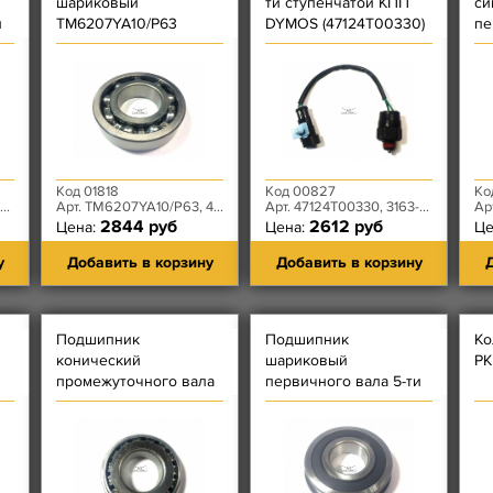
шариковый
ти ступенчатой КПП
си
и
TM6207YA10/P63
DYMOS (47124T00330)
пе
раздаточной коробки
ст
Dymos
D
Код 01818
Код 00827
Ко
Арт. TM6207YA10/P63, 48155T00010, 3163-80-1802082-00
Арт. 47124T00330, 3163-00-3710500-00
Арт.
2844 руб
2612 руб
Цена:
Цена:
Це
у
Добавить в корзину
Добавить в корзину
Д
Подшипник
Подшипник
Ко
конический
шариковый
РК
промежуточного вала
первичного вала 5-ти
передний 5-ти
ступенчатой КПП
ступенчатой КПП
DYMOS 806037
DYMOS - (15245)