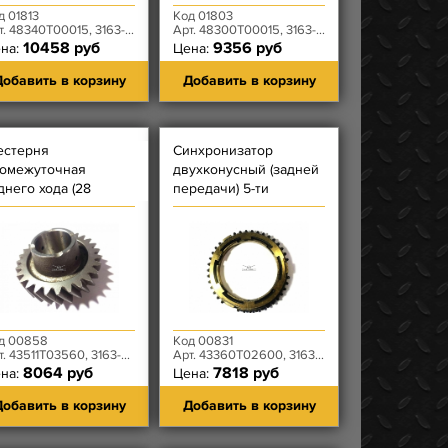
д 01813
Код 01803
 48340T00015, 3163-80-1802116-00
Арт. 48300T00015, 3163-80-1803027-00
10458 руб
9356 руб
на:
Цена:
обавить в корзину
Добавить в корзину
стерня
Синхронизатор
омежуточная
двухконусный (задней
днего хода (28
передачи) 5-ти
бьев) 5-ти
ступенчатой КПП
упенчатой КПП
DYMOS
YMOS
д 00858
Код 00831
 43511T03560, 3163-00-1701082-00
Арт. 43360T02600, 3163-00-1701152-00
8064 руб
7818 руб
на:
Цена:
обавить в корзину
Добавить в корзину