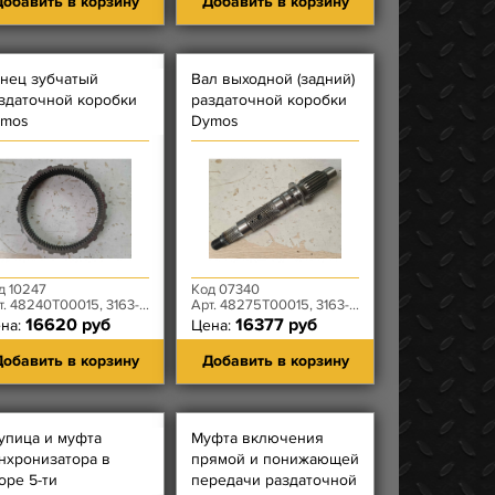
обавить в корзину
Добавить в корзину
нец зубчатый
Вал выходной (задний)
здаточной коробки
раздаточной коробки
ymos
Dymos
д 10247
Код 07340
 48240T00015, 3163-80-1802086-00
Арт. 48275T00015, 3163-80-1802056-00
16620 руб
16377 руб
на:
Цена:
обавить в корзину
Добавить в корзину
упица и муфта
Муфта включения
нхронизатора в
прямой и понижающей
оре 5-ти
передачи раздаточной