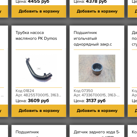
4455 руб
4378 руб
Цена:
Цена:
Це
у
Добавить в корзину
Добавить в корзину
Д
Трубка насоса
Подшипник
Да
масляного РК Dymos
игольчатый
по
однорядный закр.с
ст
одной стороны РК
D
ой
Dymos 7E-BK 3026
Код 01824
Код 07350
Ко
00
Арт. 48255T00015, 3163-80-1802287-00
Арт. 47336T00015, 3163-80-1802270-00, 7E-BK 3026
Арт.
3609 руб
3137 руб
Цена:
Цена:
Це
у
Добавить в корзину
Добавить в корзину
Д
Подшипник
Датчик заднего хода 5-
Ко