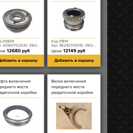
упенчатой КПП
коробки Dymos
MOS- 5 передачи и
48245T00010
днего хода
д 00869
Код 01814
 43360T02630, 3163-00-1701109-00
Арт. 48245T00010, 3163-80-1802040-00
12680 руб
12149 руб
на:
Цена:
обавить в корзину
Добавить в корзину
фта включения
Вилка включения
реднего моста
переднего моста
здаточной коробки
раздаточной коробки
mos 48340T00015
Dymos