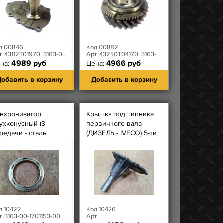
д 00846
Код 00882
 43112T01970, 3163-00-1701041-00
Арт. 43250T04170, 3163-00-1701127-00
4989 руб
4966 руб
на:
Цена:
обавить в корзину
Добавить в корзину
нхронизатор
Крышка подшипника
ухконусный (3
первичного вала
редачи - сталь
(ДИЗЕЛЬ - IVECO) 5-ти
ерый)) 5-ти
ступенчатой КПП
упенчатой КПП
DYMOS УЦЕНКА
ymos
д 10422
Код 10426
т. 3163-00-1701153-00
Арт.