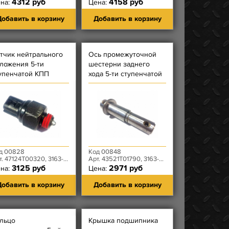
4312 руб
4158 руб
на:
Цена:
обавить в корзину
Добавить в корзину
тчик нейтрального
Ось промежуточной
ложения 5-ти
шестерни заднего
упенчатой КПП
хода 5-ти ступенчатой
YMOS
КПП DYMOS
д 00828
Код 00848
 47124T00320, 3163-00-3710600-00
Арт. 43521T01790, 3163-00-1701092-00
3125 руб
2971 руб
на:
Цена:
обавить в корзину
Добавить в корзину
льцо
Крышка подшипника