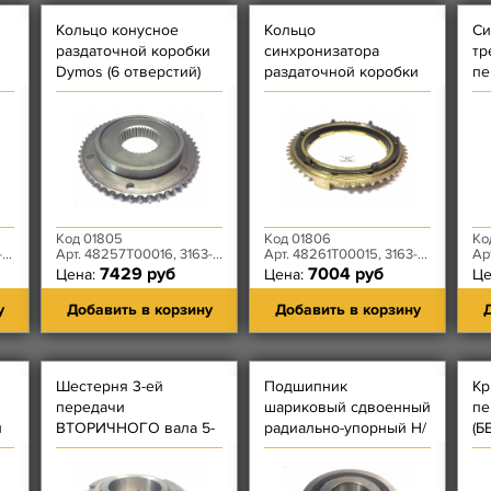
Кольцо конусное
Кольцо
Си
раздаточной коробки
синхронизатора
тр
Dymos (6 отверстий)
раздаточной коробки
пе
Dymos
ст
D
Код 01805
Код 01806
Ко
1
Арт. 48257T00016, 3163-80-1802121-00
Арт. 48261T00015, 3163-80-1802120-00
Арт.
7429 руб
7004 руб
Цена:
Цена:
Це
у
Добавить в корзину
Добавить в корзину
Д
Шестерня 3-ей
Подшипник
Кр
передачи
шариковый сдвоенный
пе
и
ВТОРИЧНОГО вала 5-
радиально-упорный Н/
(Б
ти ступенчатой КПП
О 5-ти ст. КПП DYMOS -
ст
DYMOS 27 зубьев
F-567523
D