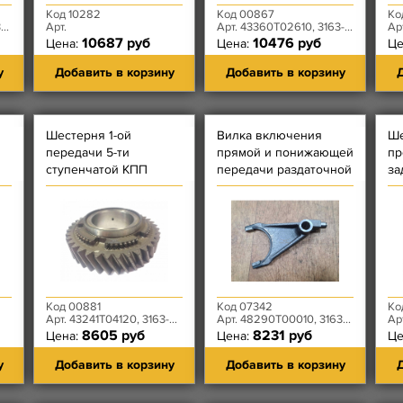
Код 10282
Код 00867
Ко
0
Арт.
Арт. 43360T02610, 3163-00-1701107-00
Арт.
10687 руб
10476 руб
Цена:
Цена:
Це
у
Добавить в корзину
Добавить в корзину
Д
Шестерня 1-ой
Вилка включения
Ше
передачи 5-ти
прямой и понижающей
пр
ступенчатой КПП
передачи раздаточной
за
DYMOS 38 зубьев
коробки DYMOS
зу
48290T00010
ст
D
Код 00881
Код 07342
Ко
Арт. 43241T04120, 3163-00-1701112-00
Арт. 48290T00010, 3163-80-1803019-00
Арт.
8605 руб
8231 руб
Цена:
Цена:
Це
у
Добавить в корзину
Добавить в корзину
Д