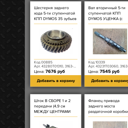
Шестерня заднего
Вал вторичный 5-ти
хода 5-ти ступенчатой
ступенчатой КПП
КПП DYMOS 35 зубьев
DYMOS УЦЕНКА (с
разборной коробки)
Код 00885
Код 10339
Арт. 43280T01310, 3163-00-1701140-00
Арт. 43231T03060, 3163-00-1701105-0
7676 руб
7545 руб
Цена:
Цена:
Добавить в корзину
Добавить в корзин
Шток В СБОРЕ 1 и 2
Фланец привода
передачи (4,9 см
заднего моста
МЕЖДУ ЦЕНТРАМИ
раздаточной коробк
ОТВЕРСТИЙ/ВИЛКА - 2
Dymos
ОТВ) КПП DYMOS