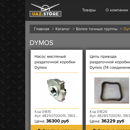
Товары
О компании
Главная
Каталог
Более точные группы
Dy
DYMOS
Насос масляный
Цепь привода
раздаточной коробки
раздаточной коробк
Dymos
Dymos (74 соединени
Код 01815
Код 01826
Арт. 48250T00015, 3163-80-1802288-00
Арт. 48285T00010, 3163-80-1802089-0
36300 руб
36229 руб
Цена:
Цена: