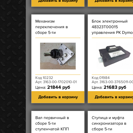
Добавить в корзину
Добавить в корзин
Механизм
Блок электронный
переключения в
48323T00015
сборе 5-ти
управления РК Dymo
ступенчатой КПП
DYMOS (длина штока
14,6 см)
Код 10232
Код 01984
Арт. 3163-00-1702010-01
Арт. 3163-00-3765011-00, 48323T0001
21844 руб
21683 руб
Цена:
Цена:
Добавить в корзину
Добавить в корзин
Вал первичный в
Ступица и муфта
сборе 5-ти
синхронизатора в
ступенчатой КПП
сборе 5-ти