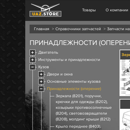
Товары
О компании
Главная
Справочники запчастей
Запчасти на
ПРИНАДЛЕЖНОСТИ (ОПЕРЕНИЕ
Двигатель
Инструменты и принадлежности
Кузов
Двери и окна
Основные элементы кузова
Принадлежности (оперение)
Зеркала (8201), поручни,
крючки для одежды (8202),
козырьки противосолнечные
(8204), световозвращатели
(8208), молдинг крыши (8212)
Крыло переднее (8403),