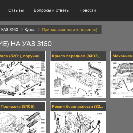
Отзывы
Вопросы и ответы
Новости
 УАЗ 3160
Кузов
Принадлежности (оперение)
) НА УАЗ 3160
Зеркала (8201), поручни, крючки для одежды (8202), козырьки противосолнечные (8204), световозвращатели (8208), молдинг крыши (8212)
Крыло переднее (8403), фартуки (8404)
Подножка (8405)
Ремни безопасности (8217)