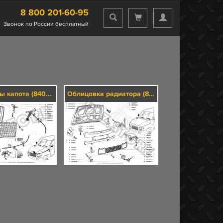
8 800 201-60-95
Звонок по России бесплатный
Механизмы капота (8406), навеска и упор капота (8407), термошумоизоляция оперения (8412)
Облицовка радиатора (8401), капот (8402)