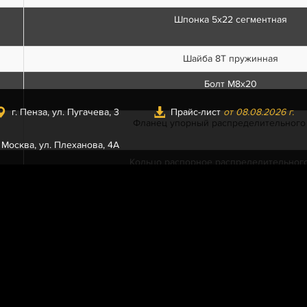
Шпонка 5х22 сегментная
Шайба 8Т пружинная
Болт М8х20
г. Пенза, ул. Пугачева, 3
Прайс-лист
от 08.08.2026 г.
Фланец упорный распределительного
. Москва, ул. Плеханова, 4А
Кольцо распорное распределительного
Шестерня распределительного ва
Шестерня распределительного вала с отметч
Шайба болта крепления шестерен распредели
Шайба 12.ОТ пружинная