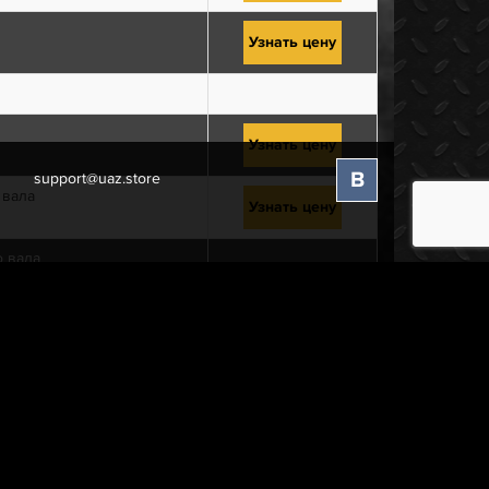
Узнать цену
Узнать цену
В
support@uaz.store
 вала
Узнать цену
 вала
ла
Узнать цену
иком в сборе
Узнать цену
тельного вала