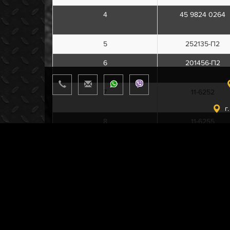
4
45 9824 0264
5
252135-П2
6
201456-П2
7
11-6252
г
8
11-6255
9
417.1006020-02
10
420.1006019
11
11-6258
12
252137-П2