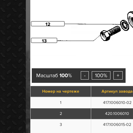
12
13
Масштаб
100
%
-
100%
+
Номер на чертеже
Артикул завода
1
417.1006010-02
2
420.1006010
3
417.1006015-02