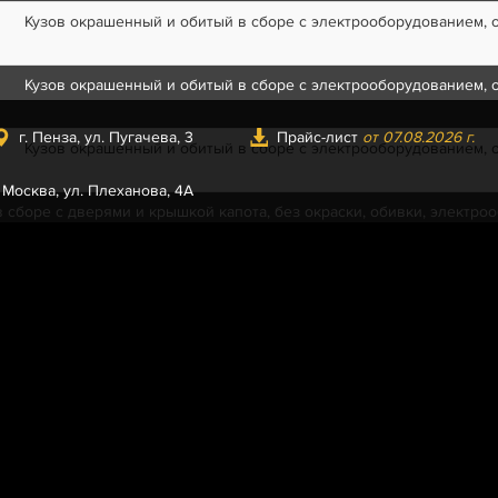
Кузов окрашенный и обитый в сборе с электрооборудованием, 
Кузов окрашенный и обитый в сборе с электрооборудованием, 
г. Пенза, ул. Пугачева, 3
Прайс-лист
от 07.08.2026 г.
Кузов окрашенный и обитый в сборе с электрооборудованием, 
. Москва, ул. Плеханова, 4А
в сборе с дверями и крышкой капота, без окраски, обивки, электро
в сборе с дверями и крышкой капота, без окраски, обивки, электро
зов в сборе, грунтованный и промазанный, без обивки, электрообор
зов в сборе, грунтованный и промазанный, без обивки, электрообор
окрашенный без обивки, электрооборудования, остекления, сидений
передач)
Кузов окрашенный без обивки, электрооборудования, ост