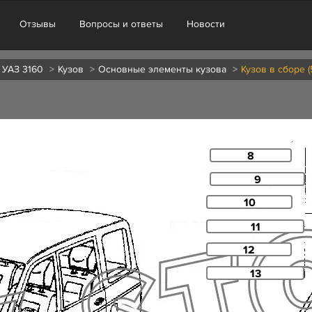
Отзывы
Вопросы и ответы
Новости
 УАЗ 3160
Кузов
Основные элементы кузова
Кузов в сборе 
8
9
10
11
12
13