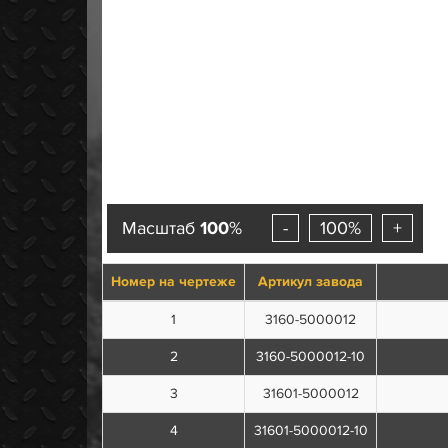
Масштаб
100
%
-
100%
+
Номер на чертеже
Артикул завода
1
3160-5000012
2
3160-5000012-10
3
31601-5000012
4
31601-5000012-10