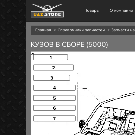
Товары
О компании
Главная
Справочники запчастей
Запчасти на
КУЗОВ В СБОРЕ (5000)
1
2
3
4
5
6
7