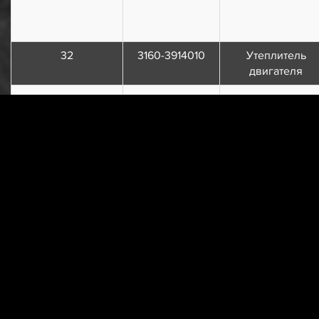
32
3160-3914010
Утеплитель
двигателя
33
3151-3916010
Насос для ручно
переливания
топлива
34
3151-3917010-01
Насос воздушны
ножной
г. Пенза, у
г. Москва, ул. 
Прайс-лист
от 06.08.2026 г.
support@uaz.store