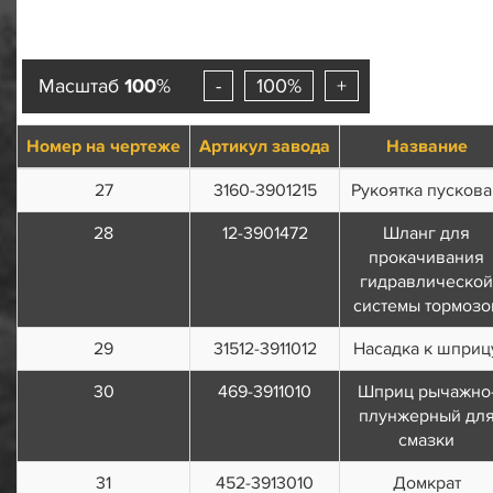
Масштаб
100
%
-
100%
+
Номер на чертеже
Артикул завода
Название
27
3160-3901215
Рукоятка пускова
28
12-3901472
Шланг для
прокачивания
гидравлической
системы тормозо
29
31512-3911012
Насадка к шприц
30
469-3911010
Шприц рычажно
плунжерный дл
смазки
31
452-3913010
Домкрат