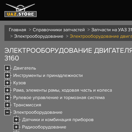
Главная
Справочники запчастей
Запчасти на УАЗ 3
Электрооборудование
Электрооборудование двиг
ЭЛЕКТРООБОРУДОВАНИЕ ДВИГАТЕЛЯ
3160
Двигатель
Инструменты и принадлежности
Кузов
Рама, элементы рамы, ходовая часть и колеса
Рулевое управление и тормозная система
Трансмиссия
Электрооборудование
Датчики и комбинация приборов
Радиооборудование