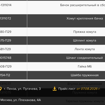
-1311014
Бачок расширительный в сб
1311072
Хомут крепления бачка
580-П29
Пряжка хомута
575-П29
Шплинт хомута
581-П29
Лента хомута
1015748
Шланг соединительный
508-П29
Гайка М6
154-П2
Шайба пружинная
1311077
Втулка дистанционная
г. Пенза, ул. Пугачева, 3
Прайс-лист
от 07.08.2026 г.
1311075
Пружина хомута
. Москва, ул. Плеханова, 4А
1311080
Тарелка пружины хомута