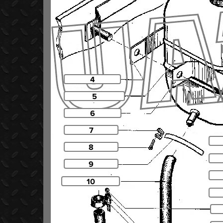
4
5
6
7
8
9
10