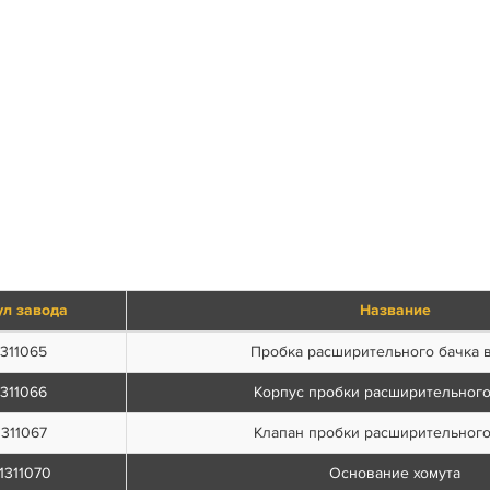
ул завода
Название
1311065
Пробка расширительного бачка 
1311066
Корпус пробки расширительного
1311067
Клапан пробки расширительного
1311070
Основание хомута