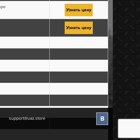
оре
Узнать цену
Узнать цену
В
support@uaz.store