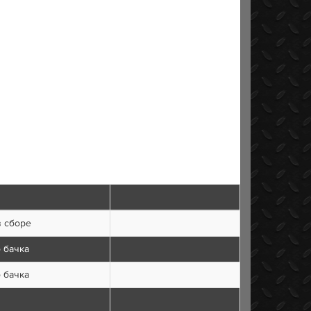
в сборе
 бачка
 бачка