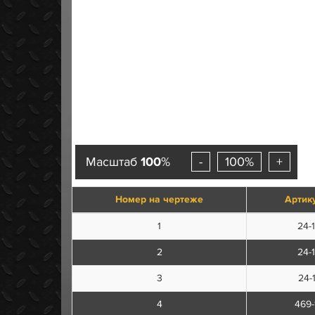
Масштаб
100
%
-
100%
+
Номер на чертеже
Артик
1
24-
2
24-
3
24-
4
469-