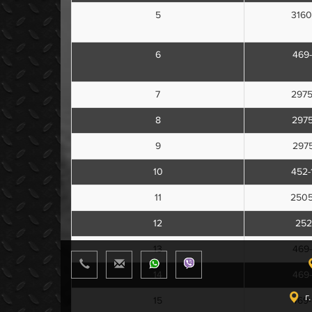
5
3160
6
469-
7
297
8
297
9
297
10
452-
11
250
12
252
13
469-
14
469-
г
15
469-