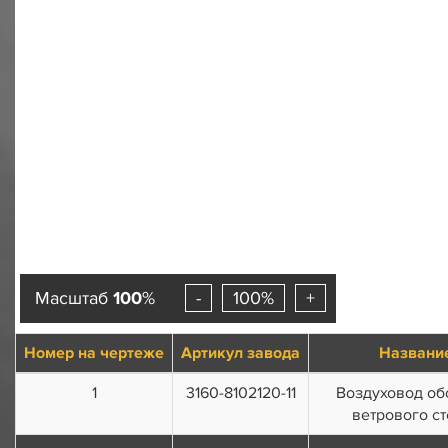
Масштаб
100
%
-
100%
+
Номер на чертеже
Артикул завода
Названи
1
3160-8102120-11
Воздуховод об
ветрового ст