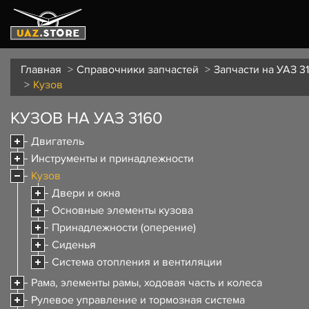
Главная
Справочники запчастей
Запчасти на УАЗ 3
Кузов
КУЗОВ НА УАЗ 3160
Двигатель
Инструменты и принадлежности
Кузов
Двери и окна
Основные элементы кузова
Принадлежности (оперение)
Сиденья
Система отопления и вентиляции
Рама, элементы рамы, ходовая часть и колеса
Рулевое управление и тормозная система