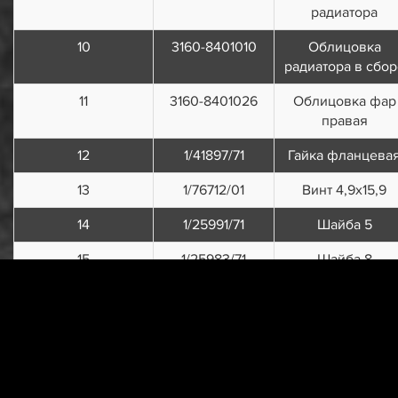
радиатора
10
3160-8401010
Облицовка
радиатора в сбор
11
3160-8401026
Облицовка фар
правая
12
1/41897/71
Гайка фланцева
13
1/76712/01
Винт 4,9х15,9
14
1/25991/71
Шайба 5
15
1/25983/71
Шайба 8
16
1/61008/11
Гайка М8х1,25
17
3160-8402200
Уплотнитель
капота
18
3160-8402010
Капот в сборе