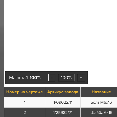
Масштаб
100
%
-
100%
+
Номер на чертеже
Артикул завода
Название
1
1/09022/11
Болт М6х16
2
1/25982/71
Шайба 6х16