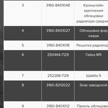
3
3160-8401048
Кронштейн
крепления
облицовки
радиатора средн
4
3160-8401027
Облицовка фар
левая
5
3160-8401018
Решетка радиато
6
250464-П29
Гайка М5
7
252268-П29
Шайба 5
8
3160-8212022
Знак заводской
9
3160-8401012
Панель облицовк