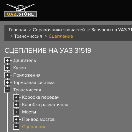
Главная
Справочники запчастей
Запчасти на УАЗ 31
Трансмиссия
Сцепление
СЦЕПЛЕНИЕ НА УАЗ 31519
Двигатель
Кузов
Приложения
Тормозная система
Трансмиссия
Коробка передач
Коробка раздаточная
Мосты
Привод мостов
Сцепление