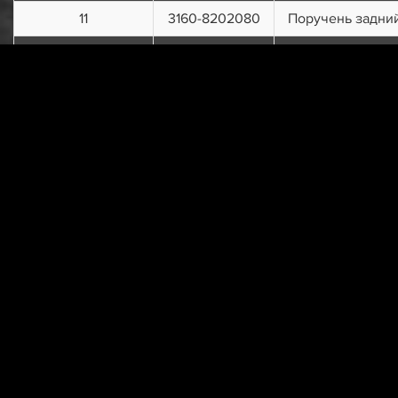
11
3160-8202080
Поручень задни
12
3160-8202032
Накладка
кронштейна
крепления
поручня
13
3160-8202028
Кронштейн
поручня
14
3160-8202024
Крючок для
одежды
15
222537-П29
Винт М6х45
16
1/32771/01
Винт М6х45
г. Пенза, у