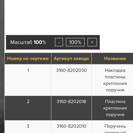
Масштаб
100
%
-
100%
+
Номер на чертеже
Артикул завода
Название
1
3160-8202030
Накладка
пластины
крепления
поручня
2
3160-8202018
Пластина
крепления
поручня
3
3160-8202010
Поручень
передний