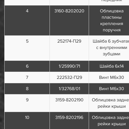
4
3160-8202020
Облицовка
пластины
крепления
поручня
5
252174-П29
Шайба 6 зубчата
с внутренними
зубцами
6
1/25990/71
Шайба 6x14
7
222532-П29
Винт М6х30
8
1/32768/01
Винт М6х30
9
3159-8202190
Облицовка задне
рейки крыши
10
3159-8202196
Облицовка задне
рейки крыши