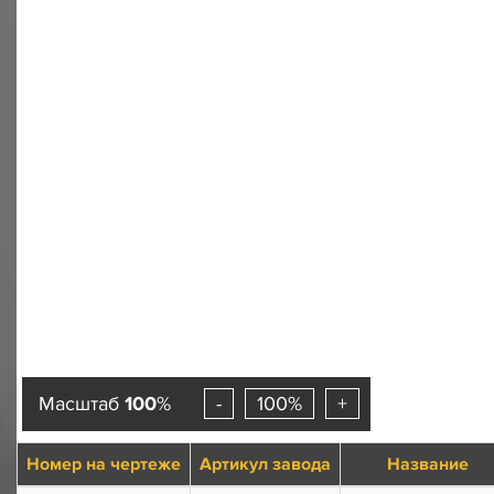
Масштаб
100
%
-
100%
+
Номер на чертеже
Артикул завода
Название