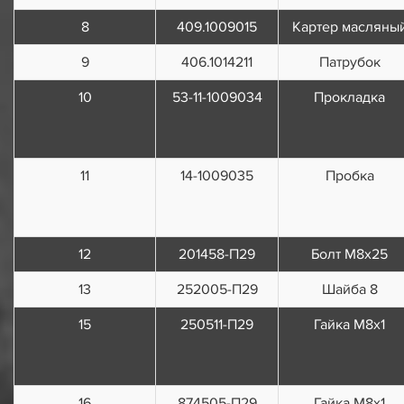
8
409.1009015
Картер масляны
9
406.1014211
Патрубок
10
53-11-1009034
Прокладка
11
14-1009035
Пробка
12
201458-П29
Болт М8x25
13
252005-П29
Шайба 8
15
250511-П29
Гайка М8х1
16
874505-П29
Гайка М8х1