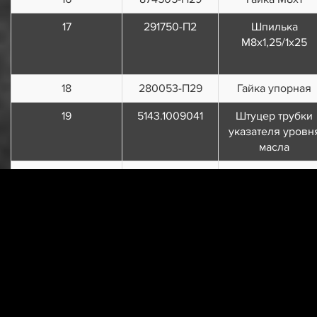
17
291750-П2
Шпилька
М8x1,25/1x25
18
280053-П29
Гайка упорная
19
5143.1009041
Штуцер трубки
указателя уровн
масла
20
406.1009146-01
Крышка
маслоналивног
патрубка в сбор
21
406.1009156
Ось запорной
планки
22
406.1009150
Планка запорна
крышки
маслоналивног