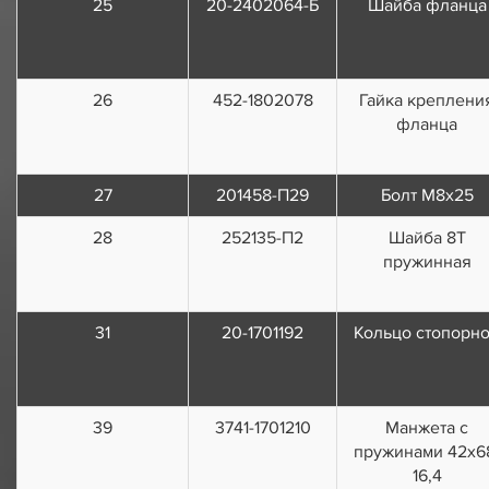
25
20-2402064-Б
Шайба фланца
26
452-1802078
Гайка креплени
фланца
27
201458-П29
Болт М8х25
28
252135-П2
Шайба 8Т
пружинная
31
20-1701192
Кольцо стопорн
39
3741-1701210
Манжета с
пружинами 42х6
16,4