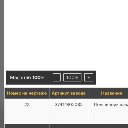
Масштаб
100
%
-
100%
+
Номер на чертеже
Артикул завода
Название
22
3741-1802082
Подшипник вал