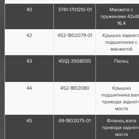
40
3741-1701210-01
Манжета с
пружинами 42х6
16,4
42
452-1802079-01
Крышка заднег
подшипника с
манжетой
43
451Д-3508055
Палец
44
452-1802080
Крышка
подшипника вал
привода заднег
моста
45
69-1802075-01
Фланец вала
привода заднег
моста