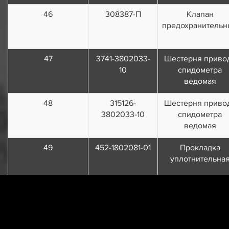
46
308387-П
Клапан
предохранительн
47
3741-3802033-
Шестерня приво
10
спидометра
ведомая
48
315126-
Шестерня приво
3802033-10
спидометра
ведомая
49
452-1802081-01
Прокладка
уплотнительна
50
452-1802048
Стакан подшипни
вторичного вал