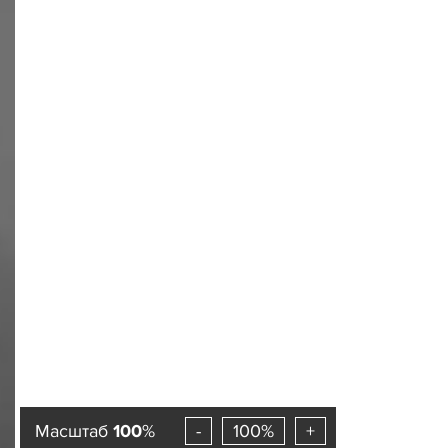
Масштаб
100
%
-
100%
+