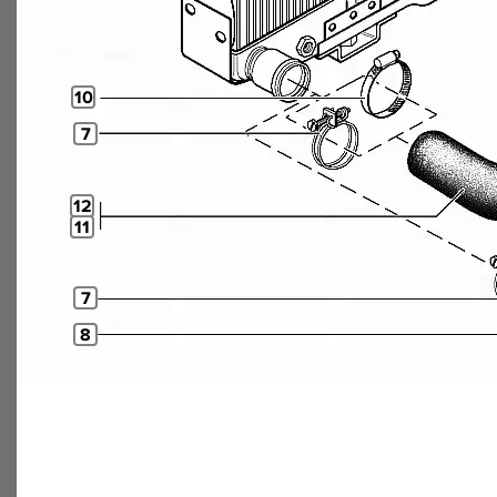
10
7
12
11
7
8