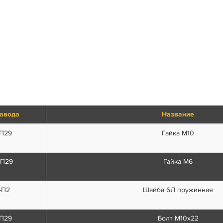
завода
Название
-П29
Гайка М10
-П29
Гайка М6
-П2
Шайба 6Л пружинная
-П29
Болт М10х22