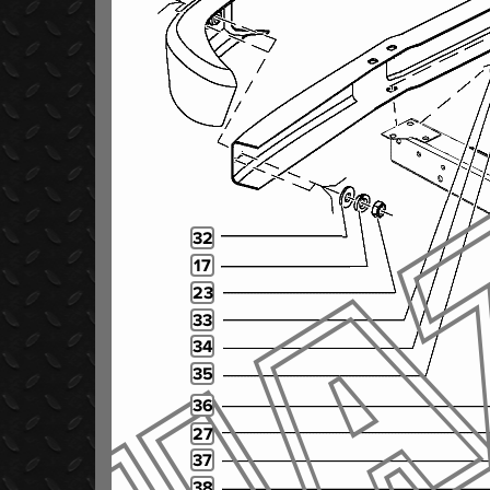
32
17
23
33
34
35
36
27
37
38