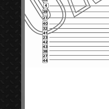
4
39
27
40
32
41
23
42
43
38
27
44