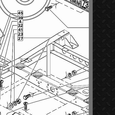
45
39
4
32
41
23
27