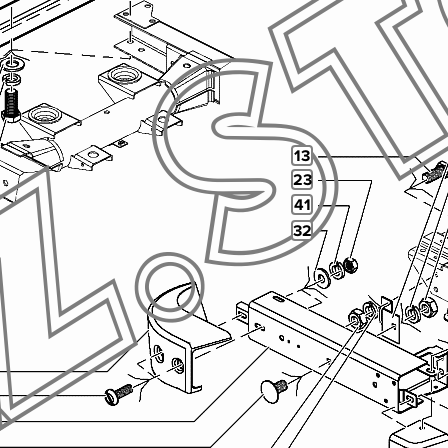
13
23
41
32