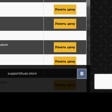
Узнать цену
Узнать цену
равая
Узнать цену
Узнать цену
В
support@uaz.store
евая
Узнать цену