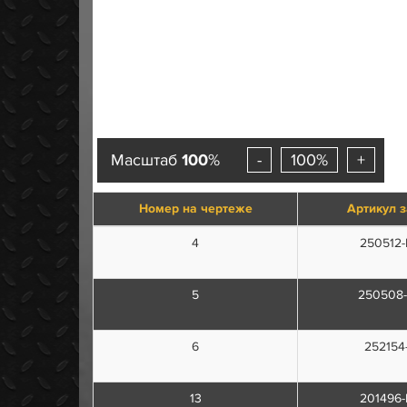
Масштаб
100
%
-
100%
+
Номер на чертеже
Артикул 
4
250512
5
250508
6
252154
13
201496