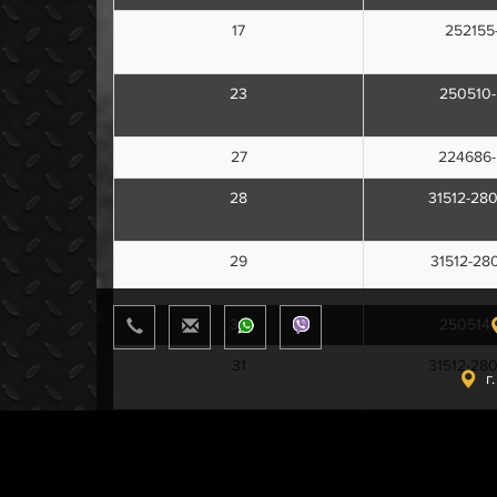
17
252155
23
250510
27
224686
28
31512-28
29
31512-28
30
250514
31
31512-28
г
32
1/26467
33
252007