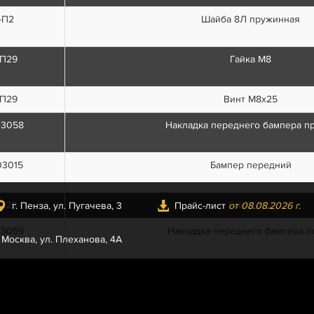
-П2
Шайба 8Л пружинная
-П29
Гайка М8
-П29
Винт М8х25
03058
Накладка переднего бампера п
03015
Бампер передний
-П29
Гайка М12
г. Пенза, ул. Пугачева, 3
Прайс-лист
от 08.08.2026 г.
03059
Накладка переднего бампера л
. Москва, ул. Плеханова, 4А
/01
Шайба 8х20 плоская
-П29
Шайба 12