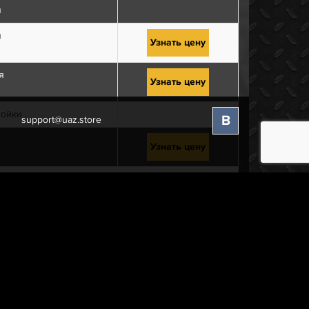
я
я
Узнать цену
я
Узнать цену
тойки
В
support@uaz.store
Узнать цену
ки
Узнать цену
равая
евая
равая
евая