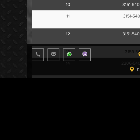
10
3151-540
11
3151-540
12
3151-540
13
3159-5
14
2206-540
г
15
2206-540
16
31512-54
17
31512-54
18
3159-5
19
3159-5