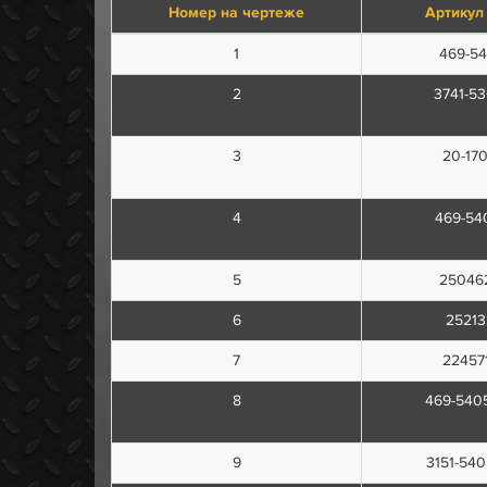
Номер на чертеже
Артикул
1
469-54
2
3741-5
3
20-17
4
469-54
5
25046
6
25213
7
22457
8
469-540
9
3151-540