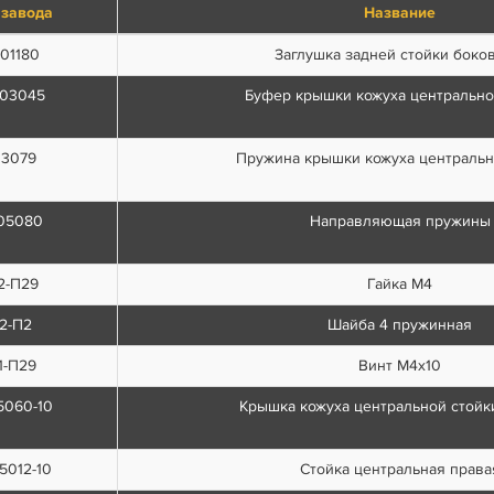
 завода
Название
01180
Заглушка задней стойки боко
303045
Буфер крышки кожуха центрально
03079
Пружина крышки кожуха центральн
05080
Направляющая пружины
2-П29
Гайка М4
2-П2
Шайба 4 пружинная
1-П29
Винт М4х10
5060-10
Крышка кожуха центральной стойк
5012-10
Стойка центральная права