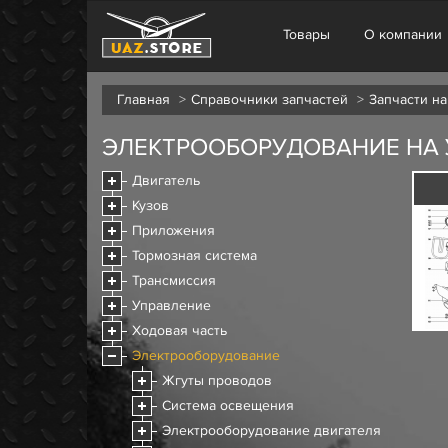
Товары
О компании
Главная
Справочники запчастей
Запчасти на
ЭЛЕКТРООБОРУДОВАНИЕ НА У
Двигатель
Кузов
Приложения
Тормозная система
Трансмиссия
Управление
Ходовая часть
Электрооборудование
Жгуты проводов
Система освещения
Электрооборудование двигателя