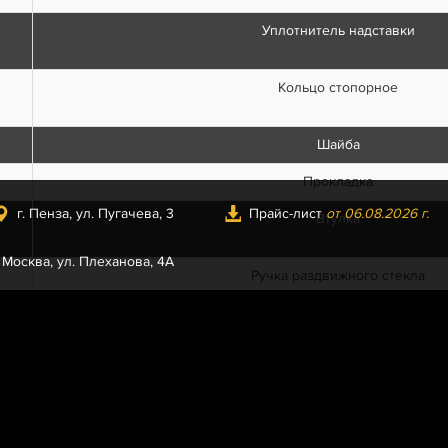
Уплотнитель надставки
Кольцо стопорное
Шайба
Прокладка
г. Пенза, ул. Пугачева, 3
Прайс-лист
от 06.08.2026 г.
Втулка
. Москва, ул. Плеханова, 4А
Ручка раздвижного стекла
Стекло передней надставки перед
Уплотнитель сдвижных стекол
Надставка двери окрашенная прав