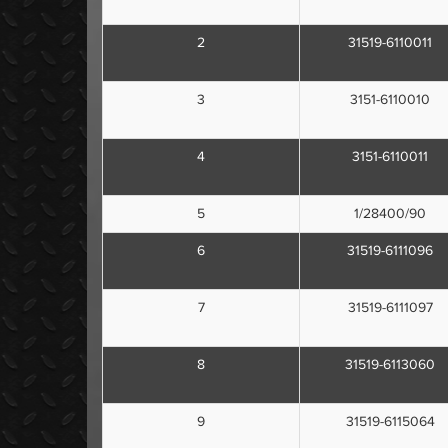
2
31519-6110011
3
3151-6110010
4
3151-6110011
5
1/28400/90
6
31519-6111096
7
31519-6111097
8
31519-6113060
9
31519-6115064