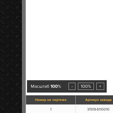
Масштаб
100
%
-
100%
+
Номер на чертеже
Артикул завода
1
31519-6110010