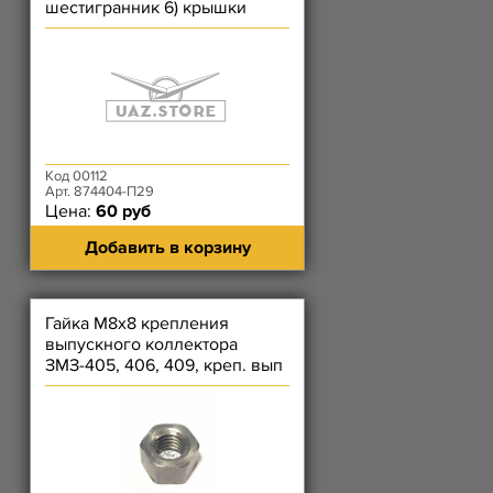
шестигранник 6) крышки
цепи длинный, корпуса
термост. 409
Код 00112
Арт. 874404-П29
Цена:
60 руб
Добавить в корзину
Гайка М8х8 крепления
выпускного коллектора
ЗМЗ-405, 406, 409, креп. вып
коллектора); Гайка ЗМЗ-514