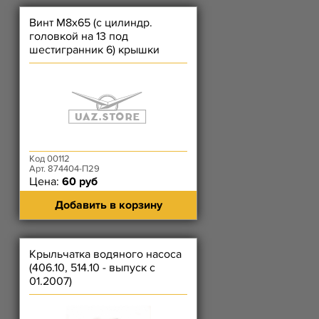
Винт М8х65 (с цилиндр.
головкой на 13 под
шестигранник 6) крышки
цепи длинный, корпуса
термост. 409
Код 00112
Арт. 874404-П29
Цена:
60 руб
Добавить в корзину
Крыльчатка водяного насоса
(406.10, 514.10 - выпуск с
01.2007)