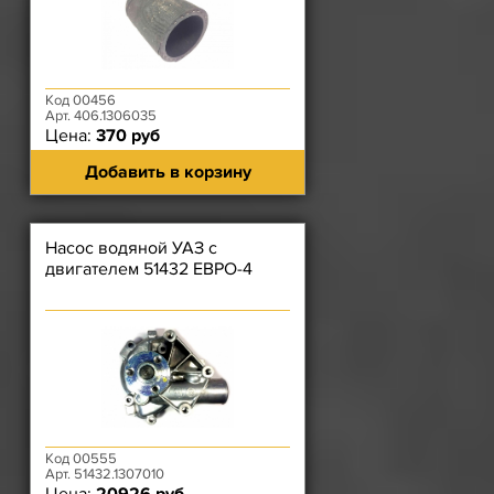
Код 00456
Арт. 406.1306035
Цена:
370 руб
Добавить в корзину
Насос водяной УАЗ с
двигателем 51432 ЕВРО-4
Код 00555
Арт. 51432.1307010