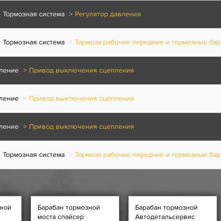
Тормозная система
Регулятор давления
Тормозная система
Тормоза рабочие передние и тормозные ба
ление
Привод выключения сцепления
ление
Привод выключения сцепления
ление
Привод выключения сцепления
Тормозная система
Тормоза рабочие передние и тормозные ба
ной
Барабан тормозной
Барабан тормозной
моста спайсер
Автодетальсервис