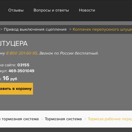
Отзывы
Вопросы и ответы
Новости
Привод выключения сцепления
Колпачек перепускного штуц
ШТУЦЕРА
ону
8 800 201-60-95
. Звонок по России бесплатный.
на сайте:
03155
кул:
469-3501049
16
а:
руб
авить в корзину
 тормозная система
Тормозная система
Тормоза рабочие пере