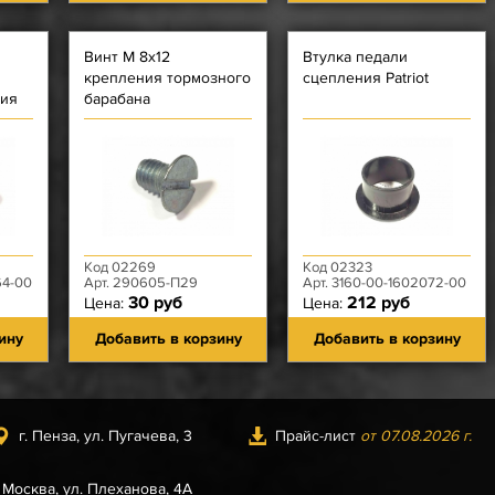
Винт М 8х12
Втулка педали
крепления тормозного
сцепления Patriot
ния
барабана
я
Код 02269
Код 02323
64-00
Арт. 290605-П29
Арт. 3160-00-1602072-00
30 руб
212 руб
Цена:
Цена:
ину
Добавить в корзину
Добавить в корзину
г. Пенза, ул. Пугачева, 3
Прайс-лист
от 07.08.2026 г.
. Москва, ул. Плеханова, 4А