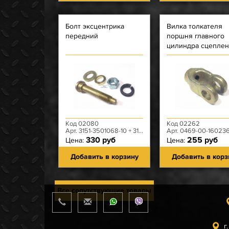
Болт эксцентрика
Вилка толкателя
передний
поршня главного
цилиндра сцепле
469 металлическа
Код 02080
Код 02262
Арт. 3151-3501068-10 + 3151-3501030-10 +3151-3501028-10
Арт. 0469-00-16023
330 руб
255 руб
Цена:
Цена:
Добавить в корзину
Добавить в корз
Все сопутствующие товары
г