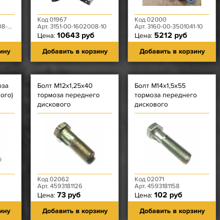
Код 01967
Код 02000
-00
Арт. 3151-00-1602008-10
Арт. 3160-00-3501041-10
10643 руб
5212 руб
Цена:
Цена:
ину
Добавить в корзину
Добавить в корзину
оза
Болт М12х1,25х40
Болт М14х1,5х55
ого)
тормоза переднего
тормоза переднего
дискового
дискового
Код 02062
Код 02071
Арт. 4593181126
Арт. 4593181158
73 руб
102 руб
Цена:
Цена:
ину
Добавить в корзину
Добавить в корзину