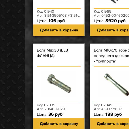
Код 01940
Код 01965
Арт. 3151-3505108 + 3151-3505110
Арт. 0452-00-1602008
106 руб
8920 руб
Цена:
Цена:
Добавить в корзину
Добавить в корз
Болт М8х30 (БЕЗ
Болт М10х70 торм
ФЛАНЦА)
переднего (дисков
- ''суппорта''
Код 02035
Код 02045
Арт. 201460-П29
Арт. 4593771687
36 руб
188 руб
Цена:
Цена:
Добавить в корзину
Добавить в корз