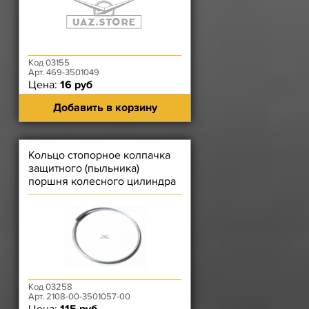
Код 03155
Арт. 469-3501049
Цена:
16 руб
Добавить в корзину
Кольцо стопорное колпачка
защитного (пыльника)
поршня колесного цилиндра
переднего (дискового) тормо
Код 03258
Арт. 2108-00-3501057-00