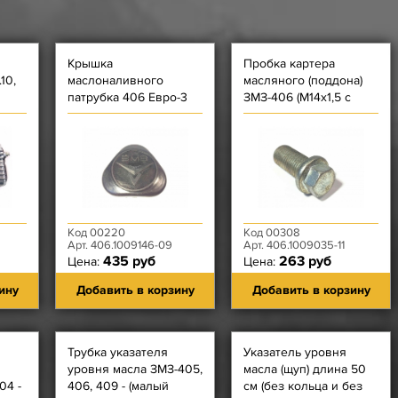
Крышка
Пробка картера
10,
маслоналивного
масляного (поддона)
патрубка 406 Евро-3
ЗМЗ-406 (М14х1,5 с
(треугольная)
фланцем Ф21, под
ключ на 15)
Код 00220
Код 00308
Арт. 406.1009146-09
Арт. 406.1009035-11
435 руб
263 руб
Цена:
Цена:
ину
Добавить в корзину
Добавить в корзину
Трубка указателя
Указатель уровня
уровня масла ЗМЗ-405,
масла (щуп) длина 50
04 -
406, 409 - (малый
см (без кольца и без