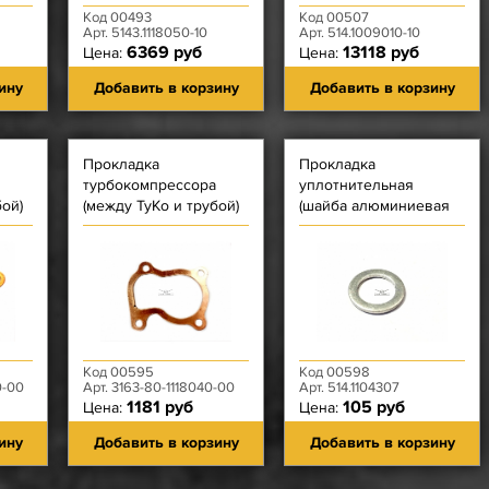
Код 00493
Код 00507
Арт. 5143.1118050-10
Арт. 514.1009010-10
6369 руб
13118 руб
Цена:
Цена:
ину
Добавить в корзину
Добавить в корзину
Прокладка
Прокладка
турбокомпрессора
уплотнительная
бой)
(между ТуКо и трубой)
(шайба алюминиевая
. 5
предположительно
вн. Ф 12) штуцера
ЗМЗ-51432 - (желт мет.
нагнетательной трубки
4 отв)
Код 00595
Код 00598
0-00
Арт. 3163-80-1118040-00
Арт. 514.1104307
1181 руб
105 руб
Цена:
Цена:
ину
Добавить в корзину
Добавить в корзину