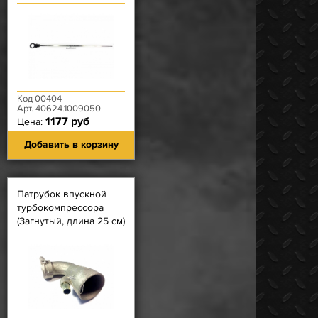
конце) ЗМЗ-40524.10,
40525.10, 40904.10
Код 00404
Арт. 40624.1009050
1177 руб
Цена:
Добавить в корзину
Патрубок впускной
турбокомпрессора
(Загнутый, длина 25 см)
ЗМЗ-514.10, 5143.10-41,
5143.10-50, 5143.