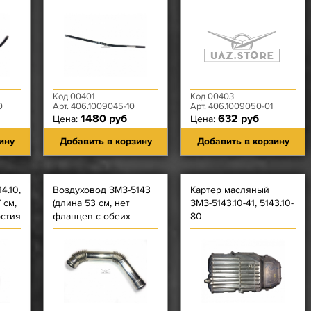
лина
изгиб/длина 397 мм)
насечки) ЗМЗ-40522,
4062, 4063, 409, 4091
Код 00401
Код 00403
0
Арт. 406.1009045-10
Арт. 406.1009050-01
1480 руб
632 руб
Цена:
Цена:
ину
Добавить в корзину
Добавить в корзину
4.10,
Воздуховод ЗМЗ-5143
Картер масляный
 см,
(длина 53 см, нет
ЗМЗ-5143.10-41, 5143.10-
рстия
фланцев с обеих
80
сторон, загнут на 45
градусов)