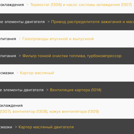
 охлаждения
Термостат (1306) и насос системы охлаждения (1307)
е элементы двигателя
Привод распределителя зажигания и мас
 питания
Газопроводы впускной и выпускной
 питания
Фильтр тонкой очистки топлива, турбокомпрессор
 смазки
Картер масляный
е элементы двигателя
Вентиляция картера (1014)
охлаждения
1307), вентилятор (1308), кожух вентилятора (1309)
смазки
Картер масляный двигателя