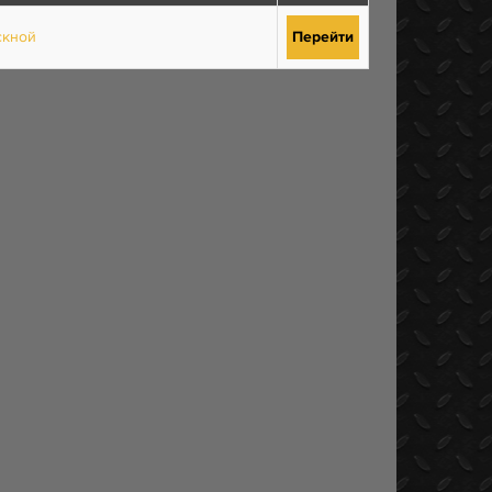
скной
Перейти