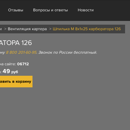
Отзывы
Вопросы и ответы
Новости
и
Вентиляция картера
Шпилька М 8х1х25 карбюратора 126
ТОРА 126
ону
8 800 201-60-95
. Звонок по России бесплатный.
на сайте:
06712
49
а:
руб
авить в корзину