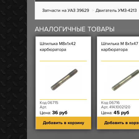
Запчасти на УАЗ 39629
Двигатель УМЗ-4213
АНАЛОГИЧНЫЕ ТОВАРЫ
Шпилька М8х1х42
Шпилька М 8х1х47
карбюратора
карбюратора
Код 06715
Код 06716
Арт.
Арт. 414.1002120
36 руб
45 руб
Цена:
Цена:
Добавить в корзину
Добавить в корз