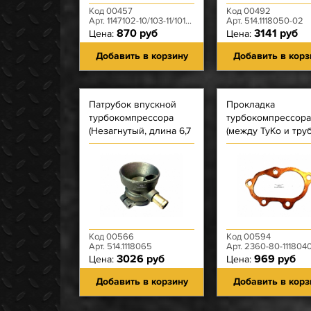
Код 00457
Код 00492
Арт. 1147102-10/103-11/1014076
Арт. 514.1118050-02
870 руб
3141 руб
Цена:
Цена:
Добавить в корзину
Добавить в корз
Патрубок впускной
Прокладка
турбокомпрессора
турбокомпрессора
(Незагнутый, длина 6,7
(между ТуКо и тру
см) ЗМЗ-514
ЗМЗ-514 - (желт мет
отв)
Код 00566
Код 00594
Арт. 514.1118065
Арт. 2360-80-111804
3026 руб
969 руб
Цена:
Цена:
Добавить в корзину
Добавить в корз