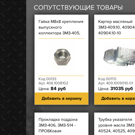
СОПУТСТВУЮЩИЕ ТОВАРЫ
Гайка М8х8 крепления
Картер масляный
выпускного
ЗМЗ-409.10, 40904.
коллектора ЗМЗ-405,
40904.10-10
406, 409, креп. вып
коллектора); Гайка
ЗМЗ-514
Код 00133
Код 00170
Арт. 406.1008102
Арт. 409.1009010-01
84 руб
31035 руб
Цена:
Цена:
Добавить в корзину
Добавить в корз
Прокладка поддона
Трубка указателя
ЗМЗ-406, ЗМЗ-514 -
уровня масла ЗМЗ
ПРОБКовая
40524, 40525, 409