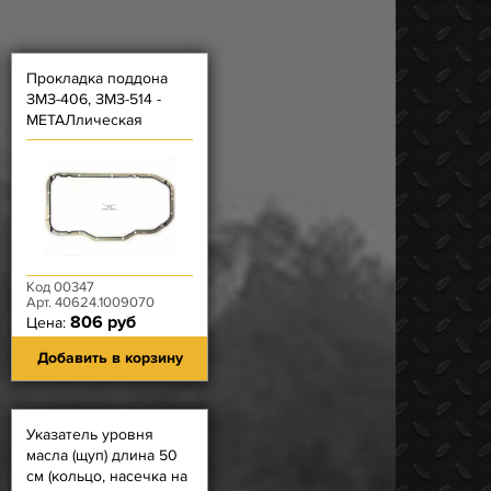
Прокладка поддона
ЗМЗ-406, ЗМЗ-514 -
МЕТАЛлическая
ЗАВОД
Код 00347
Арт. 40624.1009070
806 руб
Цена:
Добавить в корзину
Указатель уровня
масла (щуп) длина 50
см (кольцо, насечка на