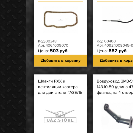
(большой изгиб/д
406 мм)
Код 00348
Код 00400
Арт. 406.1009070
Арт. 4092.1009045-1
503 руб
882 руб
Цена:
Цена:
Добавить в корзину
Добавить в корз
Шланги РХХ и
Воздуховод ЗМЗ-51
вентиляции картера
143.10-50 (длина 47
для двигателя ГАЗЕЛЬ
фланец на 4 отве
Н.О. ЗМЗ-4062, 40522
с одной стороны)
(3 штуки)