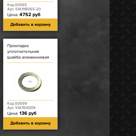
Код 00565
Арт. 514.1118065-20
4752 руб
Цена:
Добавить в корзину
Прокладка
уплотнительная
(шайба алюминиевая
вн. Ф 14) штуцера
поворотного к
топливному фильтр
Код 00599
Арт. 514.1104309
136 руб
Цена:
Добавить в корзину