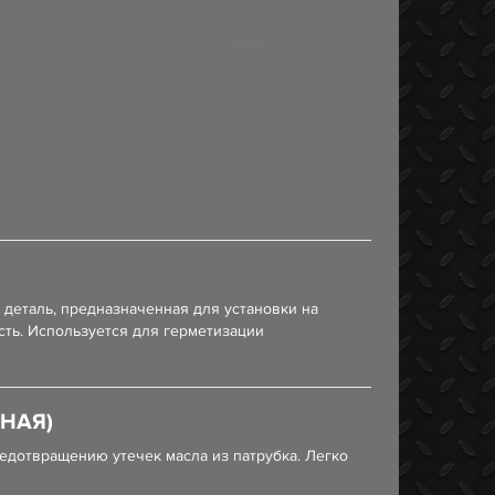
деталь, предназначенная для установки на
ть. Используется для герметизации
НАЯ)
редотвращению утечек масла из патрубка. Легко