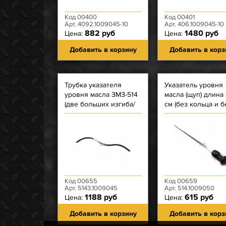
Код 00400
Код 00401
Арт. 4092.1009045-10
Арт. 406.1009045-10
882 руб
1480 руб
Цена:
Цена:
Добавить в корзину
Добавить в корз
Трубка указателя
Указатель уровня
уровня масла ЗМЗ-514
масла (щуп) длина 
(две больших изгиба/
см (без кольца и б
длина 48,5)
насечки) ЗМЗ-514
Код 00655
Код 00659
Арт. 5143.1009045
Арт. 514.1009050
1188 руб
615 руб
Цена:
Цена:
Добавить в корзину
Добавить в корз