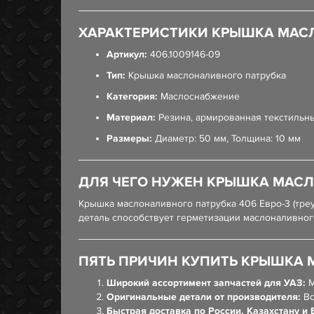
ХАРАКТЕРИСТИКИ КРЫШКА МАСЛО
Артикул:
406.1009146-09
Тип:
Крышка маслоналивного патрубка
Категория:
Маслоснабжение
Материал:
Резина, армированная текстильн
Размеры:
Диаметр: 50 мм, Толщина: 10 мм
ДЛЯ ЧЕГО НУЖЕН КРЫШКА МАСЛО
Крышка маслоналивного патрубка 406 Евро-3 (тре
деталь способствует герметизации маслоналивног
ПЯТЬ ПРИЧИН КУПИТЬ КРЫШКА М
Широкий ассортимент запчастей для УАЗ:
М
Оригинальные детали от производителя:
Вс
Быстрая доставка по России, Казахстану и 