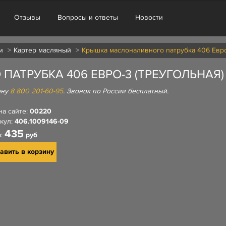
Отзывы
Вопросы и ответы
Новости
и
Картер масляный
Крышка маслоналивного патрубка 406 Евро-
АТРУБКА 406 ЕВРО-3 (ТРЕУГОЛЬНАЯ)
ону
8 800 201-60-95
. Звонок по России бесплатный.
на сайте:
00220
кул:
406.1009146-09
435
а:
руб
авить в корзину