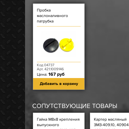
Пробка
маслоналивного
патрубка
(пластмассовая)
Код 04737
Арт. 421.1009146
167 руб
Цена:
Добавить в корзину
СОПУТСТВУЮЩИЕ ТОВАРЫ
Гайка М8х8 крепления
Картер масляный
выпускного
ЗМЗ-409.10, 40904.