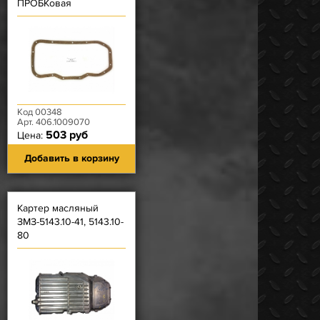
ПРОБКовая
Код 00348
Арт. 406.1009070
503 руб
Цена:
Добавить в корзину
Картер масляный
ЗМЗ-5143.10-41, 5143.10-
80