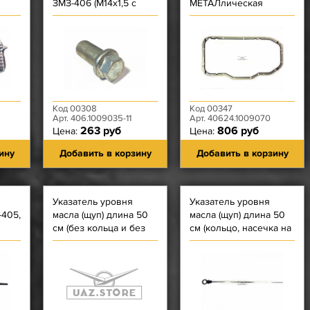
ЗМЗ-406 (М14х1,5 с
МЕТАЛлическая
фланцем Ф21, под
ЗАВОД
ключ на 15)
Код 00308
Код 00347
Арт. 406.1009035-11
Арт. 40624.1009070
263 руб
806 руб
Цена:
Цена:
ину
Добавить в корзину
Добавить в корзину
Указатель уровня
Указатель уровня
-405,
масла (щуп) длина 50
масла (щуп) длина 50
см (без кольца и без
см (кольцо, насечка на
м)
насечки) ЗМЗ-40522,
конце) ЗМЗ-40524.10,
4062, 4063, 409, 4091
40525.10, 40904.10