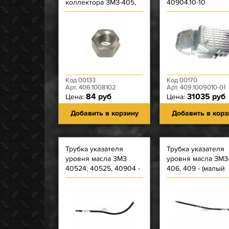
коллектора ЗМЗ-405,
40904.10-10
406, 409, креп. вып
коллектора); Гайка
ЗМЗ-514
Код 00133
Код 00170
Арт. 406.1008102
Арт. 409.1009010-01
84 руб
31035 руб
Цена:
Цена:
Добавить в корзину
Добавить в корз
Трубка указателя
Трубка указателя
уровня масла ЗМЗ
уровня масла ЗМЗ
40524, 40525, 40904 -
406, 409 - (малый
(большой изгиб/длина
изгиб/длина 397 м
406 мм)