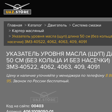
Главная
Каталог
Двигатель
Система смазки
Картер масляный
Указатель уровня масла (щуп) длина 50 см (без кольца
насечки) ЗМЗ-40522, 4062, 4063, 409, 4091
УКАЗАТЕЛЬ УРОВНЯ МАСЛА (ЩУП) 
50 СМ (БЕЗ КОЛЬЦА И БЕЗ НАСЕЧКИ)
ЗМЗ-40522, 4062, 4063, 409, 4091
Цену и наличие уточняйте у менеджера по телефону
8 8
95
. Звонок по России бесплатный.
Код на сайте:
00403
Артикул:
406.1009050-01