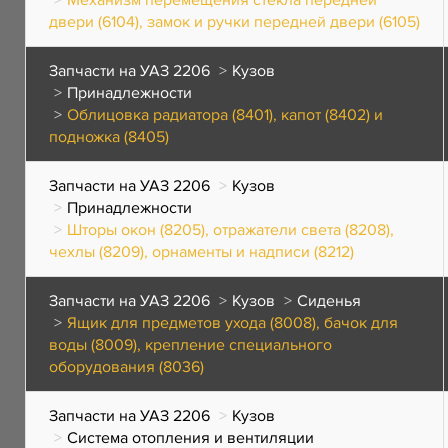
Механизм перемещения стекла передней
двери (6104), замок и ручки передней двери (6105)
Запчасти на УАЗ 2206
Кузов
Принадлежности
Облицовка радиатора (8401), капот (8402) и
подножка (8405)
Запчасти на УАЗ 2206
Кузов
Принадлежности
Шторы окон (8205), отражатели света (8208),
чехлы (8209), орнаменты и надписи (8212)
Запчасти на УАЗ 2206
Кузов
Сиденья
Ящик для предметов ухода (8008), бачок для
воды (8009), крепление специального
оборудования (8036)
Запчасти на УАЗ 2206
Кузов
Система отопления и вентиляции