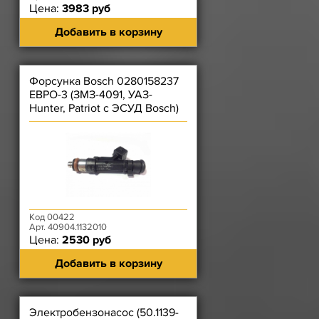
Цена:
3983 руб
Добавить в корзину
Форсунка Bosch 0280158237
ЕВРО-3 (ЗМЗ-4091, УАЗ-
Hunter, Patriot с ЭСУД Bosch)
выступ напрот. разъёма
Код 00422
Арт. 40904.1132010
Цена:
2530 руб
Добавить в корзину
Электробензонасос (50.1139-