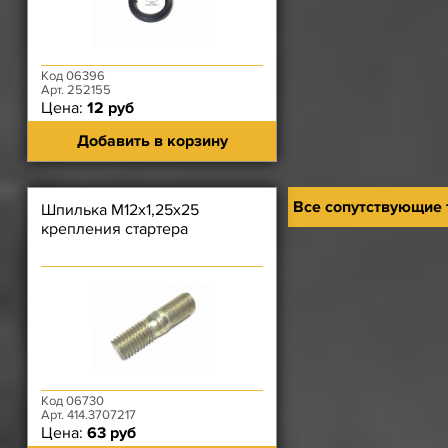
Код 06396
Арт. 252155
Цена:
12 руб
Добавить в корзину
Все сопутствующие
Шпилька М12х1,25х25
крепления стартера
Код 06730
Арт. 414.3707217
Цена:
63 руб