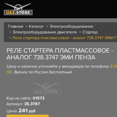
Главная
Каталог
Электрооборудование
Электрооборудование двигателя
Стартер
Реле стартера пластмассовое - аналог 738.3747 ЭМИ 
РЕЛЕ СТАРТЕРА ПЛАСТМАССОВОЕ -
АНАЛОГ 738.3747 ЭМИ ПЕНЗА
Цену и наличие уточняйте у менеджера по телефону
8 8
95
. Звонок по России бесплатный.
Код на сайте:
01573
Артикул:
35.3787
241
Цена:
руб