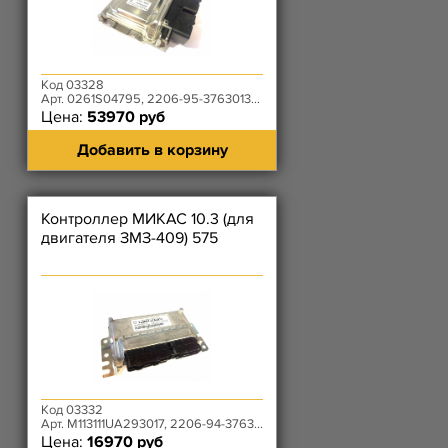
Код 03328
Арт. 0261S04795, 2206-95-3763013-00
Цена:
53970 руб
Добавить в корзину
Контроллер МИКАС 10.3 (для
двигателя ЗМЗ-409) 575
Код 03332
Арт. M113111UA293017, 2206-94-3763011-00, 575.3763000
Цена:
16970 руб