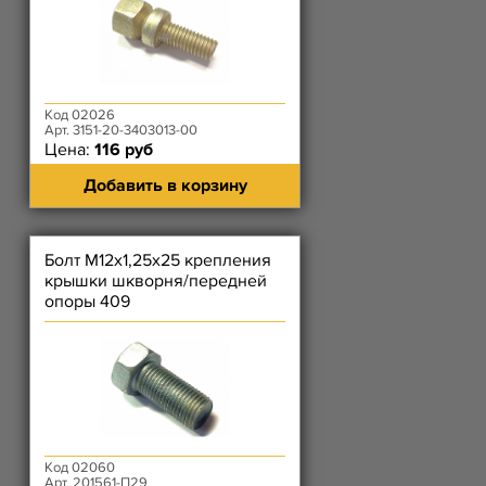
Код 02026
Арт. 3151-20-3403013-00
Цена:
116 руб
Добавить в корзину
Болт М12х1,25х25 крепления
крышки шкворня/передней
опоры 409
Код 02060
Арт. 201561-П29