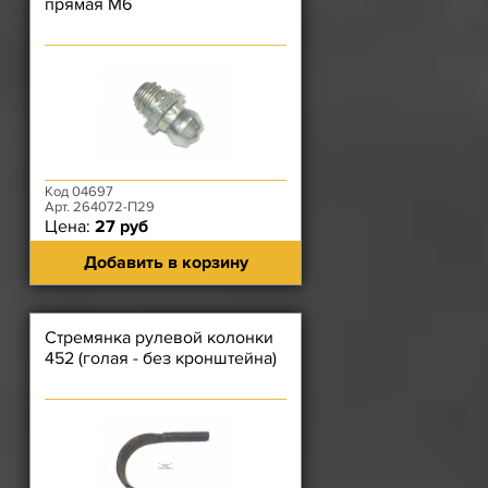
прямая М6
Код 04697
Арт. 264072-П29
Цена:
27 руб
Добавить в корзину
Стремянка рулевой колонки
452 (голая - без кронштейна)