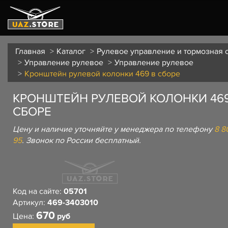
Главная
Каталог
Рулевое управление и тормозная 
Управление рулевое
Управление рулевое
Кронштейн рулевой колонки 469 в сборе
КРОНШТЕЙН РУЛЕВОЙ КОЛОНКИ 469
СБОРЕ
Цену и наличие уточняйте у менеджера по телефону
8 8
95
. Звонок по России бесплатный.
Код на сайте:
05701
Артикул:
469-3403010
670
Цена:
руб