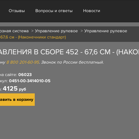
Отзывы
Вопросы и ответы
Новости
озная система
Управление рулевое
Управление рулевое
67,6 см - (Наконечники стандарт)
ЛЕНИЯ В СБОРЕ 452 - 67,6 СМ - (НА
ону
8 800 201-60-95
. Звонок по России бесплатный.
на сайте:
06023
кул:
0451-00-3414010-05
4125
а:
руб
авить в корзину