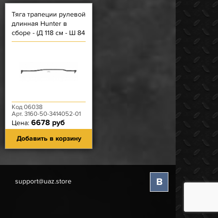
Тяга трапеции рулевой
длинная Hunter в
сборе - (Д 118 см - Ш 84
мм) - (Наконечники
стандарт)
Код 06038
Арт. 3160-50-3414052-01
6678 руб
Цена:
Добавить в корзину
В
support@uaz.store