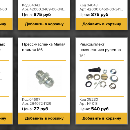
Код 04042
Код 04043
0-00
Арт. 42000.0469-00-3414057-01
Арт. 42000.0469-00-3414056-01
875 руб
875 руб
Цена:
Цена:
ину
Добавить в корзину
Добавить в корзину
вых
Пресс-масленка Малая
Ремкомплект
с
прямая М6
наконечника рулевых
тяг
Код 04697
Код 05230
Арт. 264072-П29
Арт. № 013
27 руб
540 руб
Цена:
Цена:
ину
Добавить в корзину
Добавить в корзину