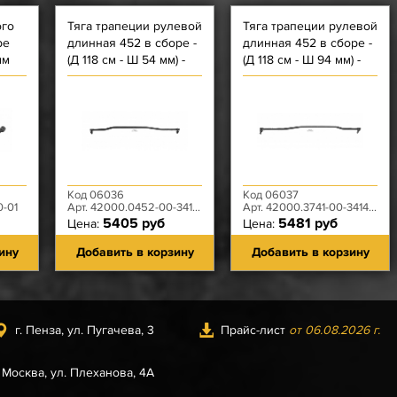
ого
Тяга трапеции рулевой
Тяга трапеции рулевой
ре
длинная 452 в сборе -
длинная 452 в сборе -
мм
(Д 118 см - Ш 54 мм) -
(Д 118 см - Ш 94 мм) -
2
(Наконечники
Спайс+Гибр
ГУР
стандарт)
Код 06036
Код 06037
0-01
Арт. 42000.0452-00-3414052-06
Арт. 42000.3741-00-3414052-00
5405 руб
5481 руб
Цена:
Цена:
ину
Добавить в корзину
Добавить в корзину
г. Пенза, ул. Пугачева, 3
Прайс-лист
от 06.08.2026 г.
. Москва, ул. Плеханова, 4А