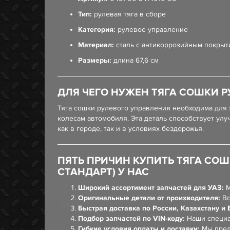
Тип:
рулевая тяга в сборе
Категория:
рулевое управление
Материал:
сталь с антикоррозийным покрыт
Размеры:
длина 67,6 см
ДЛЯ ЧЕГО НУЖЕН ТЯГА СОШКИ РУ
Тяга сошки рулевого управления необходима для 
колесам автомобиля. Эта деталь способствует у
как в городе, так и в условиях бездорожья.
ПЯТЬ ПРИЧИН КУПИТЬ ТЯГА СОШК
СТАНДАРТ) У НАС
Широкий ассортимент запчастей для УАЗ:
М
Оригинальные детали от производителя:
Вс
Быстрая доставка по России, Казахстану и 
Подбор запчастей по VIN-коду:
Наши специа
Гибкие условия оплаты и доставки:
Мы пред