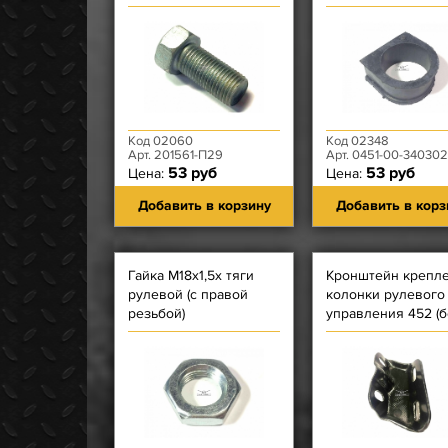
опоры 409
Код 02060
Код 02348
Арт. 201561-П29
Арт. 0451-00-340302
53 руб
53 руб
Цена:
Цена:
Добавить в корзину
Добавить в корз
Гайка М18х1,5х тяги
Кронштейн крепл
рулевой (с правой
колонки рулевого
резьбой)
управления 452 (б
стремянки)