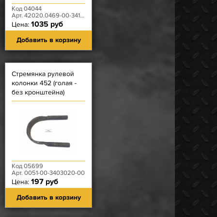
Код 04044
Арт. 42020.0469-00-3414057-00
1035 руб
Цена:
Добавить в корзину
Стремянка рулевой
колонки 452 (голая -
без кронштейна)
Код 05699
Арт. 0051-00-3403020-00
197 руб
Цена:
Добавить в корзину