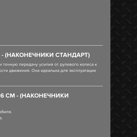
М - (НАКОНЕЧНИКИ СТАНДАРТ)
 точную передачу усилия от рулевого колеса к
сти движения. Она идеальна для эксплуатации
,6 СМ - (НАКОНЕЧНИКИ
обиля.
а.