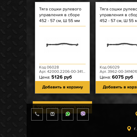
Тяга сошки рулевого
Тяга сошки рулев
управления в сборе
управления в сбо
452 - 57 см, Ш 55 мм
452 - 57 см, Ш 55 
(Нак.стандарт) - 452
(Нак.стандарт) - 45
мосты спайсер
мосты спайсер и 
Код 06028
Код 06029
Арт. 42000.2206-00-3414010-00
Арт. 3962-00-341401
5126 руб
6075 руб
Цена:
Цена:
Добавить в корзину
Добавить в корз
Все сопутствующие товары
г