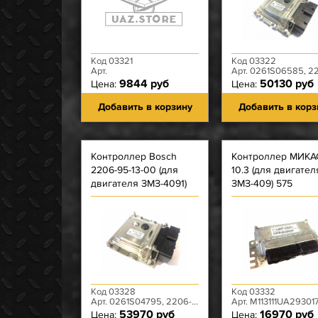
Код 03321
Код 03322
Арт.
Арт. 0261S06585, 2206-95-37630
9844 руб
50130 руб
Цена:
Цена:
Добавить в корзину
Добавить в корз
Контроллер Bosch
Контроллер МИКА
2206-95-13-00 (для
10.3 (для двигател
двигателя ЗМЗ-4091)
ЗМЗ-409) 575
без транспондеров
Код 03328
Код 03332
Арт. 0261S04795, 2206-95-3763013-00
Арт. M113111UA293017, 2206-94-3763011-00, 575.3
53970 руб
16970 руб
Цена:
Цена: