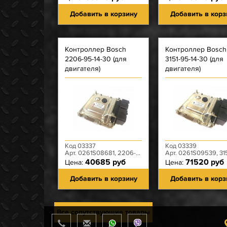
Добавить в корзину
Добавить в корз
Контроллер Bosch
Контроллер Bosch
2206-95-14-30 (для
3151-95-14-30 (для
двигателя)
двигателя)
Код 03337
Код 03339
Арт. 0261S08681, 2206-95-3763014-30
Арт. 0261S09539, 3151-95-37630
40685 руб
71520 руб
Цена:
Цена:
Добавить в корзину
Добавить в корз
Все сопутствующие товары