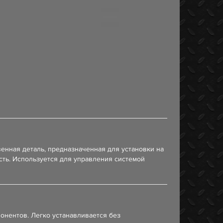
енная деталь, предназначенная для установки на
сть. Используется для управления системой
онентов. Легко устанавливается без