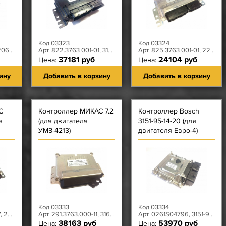
Код 03323
Код 03324
14-00
Арт. 822.3763 001-01, 3163-00-3763011-00
Арт. 825.3763 001-01, 2206-95-3763011-00
37181 руб
24104 руб
Цена:
Цена:
ину
Добавить в корзину
Добавить в корзину
С
Контроллер МИКАС 7.2
Контроллер Bosch
я
(для двигателя
3151-95-14-20 (для
УМЗ-4213)
двигателя Евро-4)
Код 03333
Код 03334
763000
Арт. 291.3763.000-11, 3162-50-3763010-11
Арт. 0261S04796, 3151-95-3763014-20
38163 руб
53970 руб
Цена:
Цена: