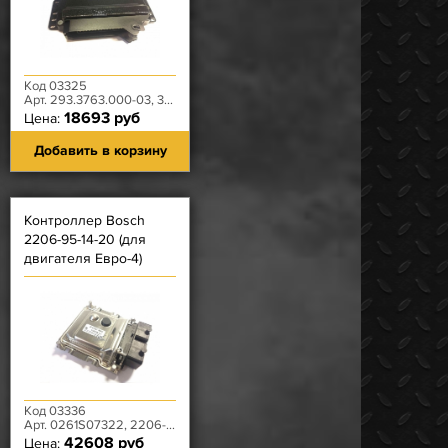
Код 03325
Арт. 293.3763.000-03, 3160-20-3763010-10
18693 руб
Цена:
Добавить в корзину
Контроллер Bosch
2206-95-14-20 (для
двигателя Евро-4)
Код 03336
Арт. 0261S07322, 2206-95-3763014-20
42608 руб
Цена: