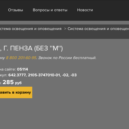
Отзывы
Вопросы и ответы
Новости
стема освещения и оповещения
Система освещения и оповеще
. ПЕНЗА (БЕЗ ''М'')
ону
8 800 201-60-95
. Звонок по России бесплатный.
на сайте:
05114
кул:
642.3777, 2105-3747010-01, -02, -03
285
а:
руб
авить в корзину