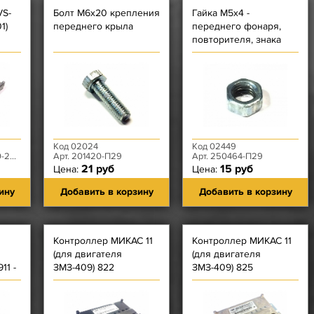
VS-
Болт М6х20 крепления
Гайка М5х4 -
1)
переднего крыла
переднего фонаря,
повторителя, знака
заводского, буфера
капота, тяги
акселератора
Код 02024
Код 02449
00-01
Арт. 201420-П29
Арт. 250464-П29
21 руб
15 руб
Цена:
Цена:
ину
Добавить в корзину
Добавить в корзину
Контроллер МИКАС 11
Контроллер МИКАС 11
я
(для двигателя
(для двигателя
11 -
ЗМЗ-409) 822
ЗМЗ-409) 825