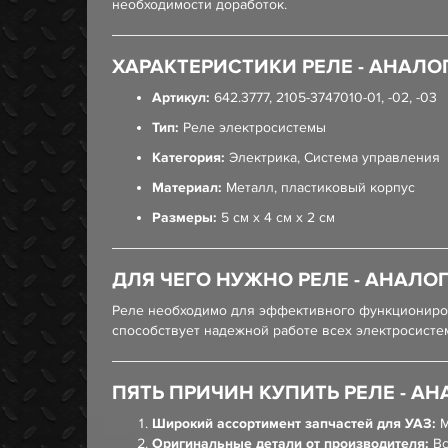
необходимости доработок.
ХАРАКТЕРИСТИКИ РЕЛЕ - АНАЛОГ 6
Артикул:
642.3777, 2105-3747010-01, -02, -03
Тип:
Реле электросистемы
Категория:
Электрика, Система управления
Материал:
Металл, пластиковый корпус
Размеры:
5 см x 4 см x 2 см
ДЛЯ ЧЕГО НУЖНО РЕЛЕ - АНАЛОГ 6
Реле необходимо для эффективного функционирова
способствует надежной работе всех электросисте
ПЯТЬ ПРИЧИН КУПИТЬ РЕЛЕ - АНАЛ
Широкий ассортимент запчастей для УАЗ:
М
Оригинальные детали от производителя:
Вс