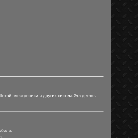
той электроники и других систем. Эта деталь
обиля.
а.