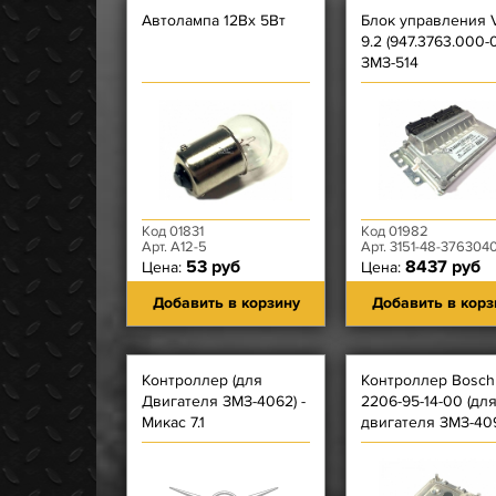
Автолампа 12Вх 5Вт
Блок управления 
9.2 (947.3763.000-0
ЗМЗ-514
Код 01831
Код 01982
Арт. А12-5
Арт. 3151-48-3763040-20, 947.3763.0
53 руб
8437 руб
Цена:
Цена:
Добавить в корзину
Добавить в корз
Контроллер (для
Контроллер Bosch
Двигателя ЗМЗ-4062) -
2206-95-14-00 (дл
Микас 7.1
двигателя ЗМЗ-409
(241.3763.000-31)
Евро-4)