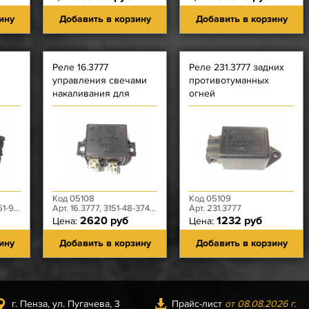
ину
Добавить в корзину
Добавить в корзину
Реле 16.3777
Реле 231.3777 задних
управления свечами
противотуманных
накаливания для
огней
двигателя ЗМЗ-514,
ГАЗ-560) Автоприбор
Код 05108
Код 05109
14-30
Арт. 16.3777, 3151-48-3747040-00
Арт. 231.3777
2620 руб
1232 руб
Цена:
Цена:
ину
Добавить в корзину
Добавить в корзину
г. Пенза, ул. Пугачева, 3
Прайс-лист
от 08.08.2026 г.