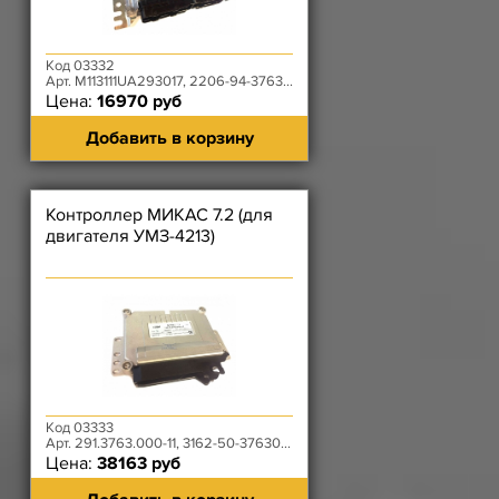
Код 03332
Арт. M113111UA293017, 2206-94-3763011-00, 575.3763000
Цена:
16970 руб
Добавить в корзину
Контроллер МИКАС 7.2 (для
двигателя УМЗ-4213)
Код 03333
Арт. 291.3763.000-11, 3162-50-3763010-11
Цена:
38163 руб