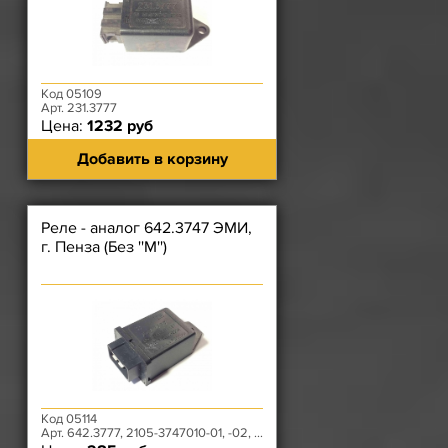
Код 05109
Арт. 231.3777
Цена:
1232 руб
Добавить в корзину
Реле - аналог 642.3747 ЭМИ,
г. Пенза (Без ''М'')
Код 05114
Арт. 642.3777, 2105-3747010-01, -02, -03