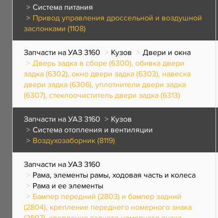
Система питания
Привод управления дроссельной и воздушной
заслонками (1108)
Запчасти на УАЗ 3160
Кузов
Двери и окна
Дверь задка в сборе (6300), обивка двери
задка (6302), окно двери задка (6303), навеска
двери задка (6306), уплотнители двери задка
(6307), стеклоочиститель двери задка (6313)
Запчасти на УАЗ 3160
Кузов
Система отопления и вентиляции
Воздухозаборник (8119)
Запчасти на УАЗ 3160
Рама, элементы рамы, ходовая часть и колеса
Рама и ее элементы
Бампер передний (2803) и бампер задний
(2804), крепление переднего номерного знака