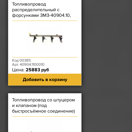
Топливопровод
распределительный с
форсунками ЗМЗ-40904.10,
40904.10-10 Bosch 0280151244
Код 00385
Арт. 40904.1100010
Цена:
25883 руб
Добавить в корзину
Топливопровод со штуцером
и клапаном (под
быстросъёмное соединение)
ЗМЗ-40522, 4062