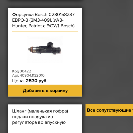
Форсунка Bosch 0280158237
ЕВРО-3 (ЗМЗ-4091, УАЗ-
Hunter, Patriot с ЭСУД Bosch)
выступ напрот. разъёма
Код 00422
Арт. 40904.1132010
Цена:
2530 руб
Добавить в корзину
Все сопутствующие
Шланг (маленькая гофра)
подачи воздуха из
регулятора во впускную
трубу